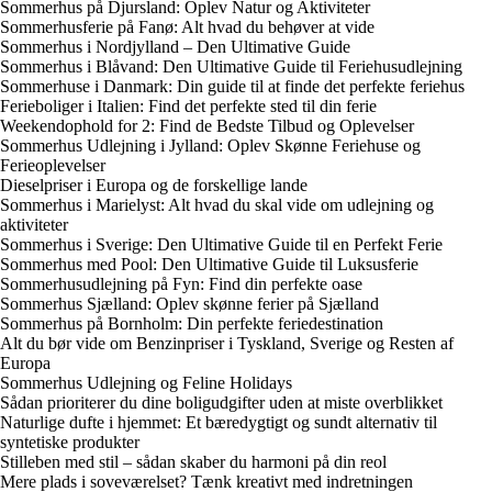
Sommerhus på Djursland: Oplev Natur og Aktiviteter
Sommerhusferie på Fanø: Alt hvad du behøver at vide
Sommerhus i Nordjylland – Den Ultimative Guide
Sommerhus i Blåvand: Den Ultimative Guide til Feriehusudlejning
Sommerhuse i Danmark: Din guide til at finde det perfekte feriehus
Ferieboliger i Italien: Find det perfekte sted til din ferie
Weekendophold for 2: Find de Bedste Tilbud og Oplevelser
Sommerhus Udlejning i Jylland: Oplev Skønne Feriehuse og
Ferieoplevelser
Dieselpriser i Europa og de forskellige lande
Sommerhus i Marielyst: Alt hvad du skal vide om udlejning og
aktiviteter
Sommerhus i Sverige: Den Ultimative Guide til en Perfekt Ferie
Sommerhus med Pool: Den Ultimative Guide til Luksusferie
Sommerhusudlejning på Fyn: Find din perfekte oase
Sommerhus Sjælland: Oplev skønne ferier på Sjælland
Sommerhus på Bornholm: Din perfekte feriedestination
Alt du bør vide om Benzinpriser i Tyskland, Sverige og Resten af
Europa
Sommerhus Udlejning og Feline Holidays
Sådan prioriterer du dine boligudgifter uden at miste overblikket
Naturlige dufte i hjemmet: Et bæredygtigt og sundt alternativ til
syntetiske produkter
Stilleben med stil – sådan skaber du harmoni på din reol
Mere plads i soveværelset? Tænk kreativt med indretningen