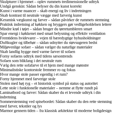
Skulpturer i hjemmet – oplev rummets tredimensionelle udtryk
Undgå genskin: Sådan belyser du din kunst korrekt
Kunst i varme nuancer – skab energi og liv i indretningen
Skab kontrast til neutrale vægge med farverig kunst
Keramisk vægkunst og farver – sådan påvirker de rummets stemning
Praktisk indretning af køkken og bryggers gør vedligeholdelsen lettere
Mindre krøl i tøjet – sådan bruger du tørretumbleren smart
Spar energi i køkkenet med smart belysning og effektiv ventilation
Fremtidens hvidevarer – vejen til bæredygtige byhusholdninger
Duftkugler og tilbehør – sådan udnytter du støvsugeren bedst
Miljøvenlige sofaer – sådan vælger du naturlige materialer
Skab landlig hygge med varme farver til sofaen
Forny sofaens udtryk med tidens sæsontrends
Sofaen som blikfang i det neutrale rum
Vælg den rette sofafarve til et hjem med mange mønstre
Minimalistiske kontorstole fremmer ro og fokus
Hvor mange stole passer egentlig i et rum?
Forny hjemmet med farverige stole
Stolen med høj ryg – et historisk symbol på status og autoritet
Lette stole i funktionelle materialer – nemme at flytte rundt på
Laminatbord og farver: Sådan skaber du et levende udtryk i din
indretning
Sommerstemning ved spisebordet: Sådan skaber du den rette stemning
med farver, tekstiler og lys
Marmor gennem tiden – fra klassisk arkitektur til moderne boligdesign