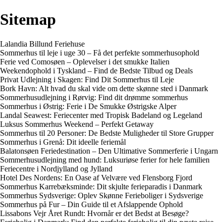
Sitemap
Lalandia Billund Feriehuse
Sommerhus til leje i uge 30 – Få det perfekte sommerhusophold
Ferie ved Comosøen – Oplevelser i det smukke Italien
Weekendophold i Tyskland – Find de Bedste Tilbud og Deals
Privat Udlejning i Skagen: Find Dit Sommerhus til Leje
Bork Havn: Alt hvad du skal vide om dette skønne sted i Danmark
Sommerhusudlejning i Rørvig: Find dit drømme sommerhus
Sommerhus i Østrig: Ferie i De Smukke Østrigske Alper
Landal Seawest: Feriecenter med Tropisk Badeland og Legeland
Luksus Sommerhus Weekend – Perfekt Getaway
Sommerhus til 20 Personer: De Bedste Muligheder til Store Grupper
Sommerhus i Grenå: Dit ideelle feriemål
Balatonsøen Feriedestination – Den Ultimative Sommerferie i Ungarn
Sommerhusudlejning med hund: Luksuriøse ferier for hele familien
Feriecentre i Nordjylland og Jylland
Hotel Des Nordens: En Oase af Velvære ved Flensborg Fjord
Sommerhus Karrebæksminde: Dit skjulte ferieparadis i Danmark
Sommerhus Sydsverige: Oplev Skønne Ferieboliger i Sydsverige
Sommerhus på Fur – Din Guide til et Afslappende Ophold
Lissabons Vejr Året Rundt: Hvornår er det Bedst at Besøge?