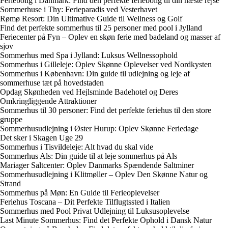
Feriebolig i Danmark: Find den perfekte feriebolig til din næste rejse
Sommerhuse i Thy: Ferieparadis ved Vesterhavet
Rømø Resort: Din Ultimative Guide til Wellness og Golf
Find det perfekte sommerhus til 25 personer med pool i Jylland
Feriecenter på Fyn – Oplev en skøn ferie med badeland og masser af
sjov
Sommerhus med Spa i Jylland: Luksus Wellnessophold
Sommerhus i Gilleleje: Oplev Skønne Oplevelser ved Nordkysten
Sommerhus i København: Din guide til udlejning og leje af
sommerhuse tæt på hovedstaden
Opdag Skønheden ved Hejlsminde Badehotel og Deres
Omkringliggende Attraktioner
Sommerhus til 30 personer: Find det perfekte feriehus til den store
gruppe
Sommerhusudlejning i Øster Hurup: Oplev Skønne Feriedage
Det sker i Skagen Uge 29
Sommerhus i Tisvildeleje: Alt hvad du skal vide
Sommerhus Als: Din guide til at leje sommerhus på Als
Mariager Saltcenter: Oplev Danmarks Spændende Saltminer
Sommerhusudlejning i Klitmøller – Oplev Den Skønne Natur og
Strand
Sommerhus på Møn: En Guide til Ferieoplevelser
Feriehus Toscana – Dit Perfekte Tilflugtssted i Italien
Sommerhus med Pool Privat Udlejning til Luksusoplevelse
Last Minute Sommerhus: Find det Perfekte Ophold i Dansk Natur