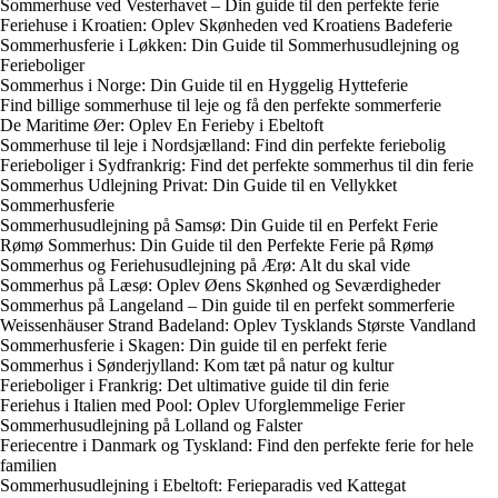
Sommerhuse ved Vesterhavet – Din guide til den perfekte ferie
Feriehuse i Kroatien: Oplev Skønheden ved Kroatiens Badeferie
Sommerhusferie i Løkken: Din Guide til Sommerhusudlejning og
Ferieboliger
Sommerhus i Norge: Din Guide til en Hyggelig Hytteferie
Find billige sommerhuse til leje og få den perfekte sommerferie
De Maritime Øer: Oplev En Ferieby i Ebeltoft
Sommerhuse til leje i Nordsjælland: Find din perfekte feriebolig
Ferieboliger i Sydfrankrig: Find det perfekte sommerhus til din ferie
Sommerhus Udlejning Privat: Din Guide til en Vellykket
Sommerhusferie
Sommerhusudlejning på Samsø: Din Guide til en Perfekt Ferie
Rømø Sommerhus: Din Guide til den Perfekte Ferie på Rømø
Sommerhus og Feriehusudlejning på Ærø: Alt du skal vide
Sommerhus på Læsø: Oplev Øens Skønhed og Seværdigheder
Sommerhus på Langeland – Din guide til en perfekt sommerferie
Weissenhäuser Strand Badeland: Oplev Tysklands Største Vandland
Sommerhusferie i Skagen: Din guide til en perfekt ferie
Sommerhus i Sønderjylland: Kom tæt på natur og kultur
Ferieboliger i Frankrig: Det ultimative guide til din ferie
Feriehus i Italien med Pool: Oplev Uforglemmelige Ferier
Sommerhusudlejning på Lolland og Falster
Feriecentre i Danmark og Tyskland: Find den perfekte ferie for hele
familien
Sommerhusudlejning i Ebeltoft: Ferieparadis ved Kattegat