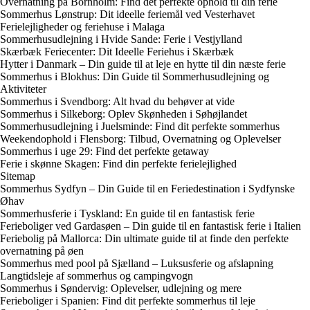
Overnatning på Bornholm: Find det perfekte ophold til din ferie
Sommerhus Lønstrup: Dit ideelle feriemål ved Vesterhavet
Ferielejligheder og feriehuse i Malaga
Sommerhusudlejning i Hvide Sande: Ferie i Vestjylland
Skærbæk Feriecenter: Dit Ideelle Feriehus i Skærbæk
Hytter i Danmark – Din guide til at leje en hytte til din næste ferie
Sommerhus i Blokhus: Din Guide til Sommerhusudlejning og
Aktiviteter
Sommerhus i Svendborg: Alt hvad du behøver at vide
Sommerhus i Silkeborg: Oplev Skønheden i Søhøjlandet
Sommerhusudlejning i Juelsminde: Find dit perfekte sommerhus
Weekendophold i Flensborg: Tilbud, Overnatning og Oplevelser
Sommerhus i uge 29: Find det perfekte getaway
Ferie i skønne Skagen: Find din perfekte ferielejlighed
Sitemap
Sommerhus Sydfyn – Din Guide til en Feriedestination i Sydfynske
Øhav
Sommerhusferie i Tyskland: En guide til en fantastisk ferie
Ferieboliger ved Gardasøen – Din guide til en fantastisk ferie i Italien
Feriebolig på Mallorca: Din ultimate guide til at finde den perfekte
overnatning på øen
Sommerhus med pool på Sjælland – Luksusferie og afslapning
Langtidsleje af sommerhus og campingvogn
Sommerhus i Søndervig: Oplevelser, udlejning og mere
Ferieboliger i Spanien: Find dit perfekte sommerhus til leje