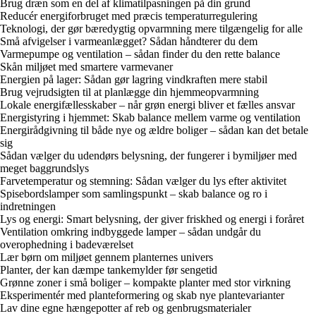
Brug dræn som en del af klimatilpasningen på din grund
Reducér energiforbruget med præcis temperaturregulering
Teknologi, der gør bæredygtig opvarmning mere tilgængelig for alle
Små afvigelser i varmeanlægget? Sådan håndterer du dem
Varmepumpe og ventilation – sådan finder du den rette balance
Skån miljøet med smartere varmevaner
Energien på lager: Sådan gør lagring vindkraften mere stabil
Brug vejrudsigten til at planlægge din hjemmeopvarmning
Lokale energifællesskaber – når grøn energi bliver et fælles ansvar
Energistyring i hjemmet: Skab balance mellem varme og ventilation
Energirådgivning til både nye og ældre boliger – sådan kan det betale
sig
Sådan vælger du udendørs belysning, der fungerer i bymiljøer med
meget baggrundslys
Farvetemperatur og stemning: Sådan vælger du lys efter aktivitet
Spisebordslamper som samlingspunkt – skab balance og ro i
indretningen
Lys og energi: Smart belysning, der giver friskhed og energi i foråret
Ventilation omkring indbyggede lamper – sådan undgår du
overophedning i badeværelset
Lær børn om miljøet gennem planternes univers
Planter, der kan dæmpe tankemylder før sengetid
Grønne zoner i små boliger – kompakte planter med stor virkning
Eksperimentér med planteformering og skab nye plantevarianter
Lav dine egne hængepotter af reb og genbrugsmaterialer