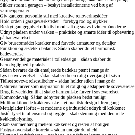
Sikker strøm i garagen – beskyt installationerne ved brug af
varmeapparater
Giv garagen personlig stil med kreative renoveringsidéer
Hold orden i garageværkstedet – forebyg rod og ulykker
Beskyt garagegulvet effektivt mod salt og snavs i vintermånederne
Udnyt pladsen under vasken – praktiske og smarte idéer til opbevaring
på badeværelset
Giv bruseområdet karakter med farvede armaturer og detaljer
Funktion og æstetik i balance: Sådan skaber du et harmonisk
badeværelse
Genanvendelige materialer i toiletdesign – sådan skaber du
bæredygtighed i praksis
Sådan bevarer du dit emaljerede badekar pænt i mange år
Lys i soveværelset – sådan skaber du en rolig overgang til søvn
Tidløst soveværelsestilbehør – sådan holder stilen i mange år
Naturens farver som inspiration til et roligt og afslappende soveværelse
Brug farvecirklen til at skabe harmoniske farver i soveværelset
Kommodevalg: Sådan udnytter du pladsen bedst muligt
Multifunktionelle køkkenvaske – et praktisk design i fremgang
Metalplader i loftet – et moderne og industrielt udtryk til køkkenet
Justér lyset til aftensmad og hygge – skab stemning med den rette
køkkenbelysning
Skab sammenhæng mellem køkkenet og resten af boligen
Fastgør overskabe korrekt – sådan undgår du uheld