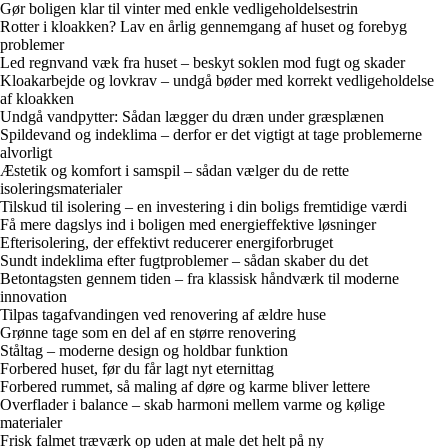
Gør boligen klar til vinter med enkle vedligeholdelsestrin
Rotter i kloakken? Lav en årlig gennemgang af huset og forebyg
problemer
Led regnvand væk fra huset – beskyt soklen mod fugt og skader
Kloakarbejde og lovkrav – undgå bøder med korrekt vedligeholdelse
af kloakken
Undgå vandpytter: Sådan lægger du dræn under græsplænen
Spildevand og indeklima – derfor er det vigtigt at tage problemerne
alvorligt
Æstetik og komfort i samspil – sådan vælger du de rette
isoleringsmaterialer
Tilskud til isolering – en investering i din boligs fremtidige værdi
Få mere dagslys ind i boligen med energieffektive løsninger
Efterisolering, der effektivt reducerer energiforbruget
Sundt indeklima efter fugtproblemer – sådan skaber du det
Betontagsten gennem tiden – fra klassisk håndværk til moderne
innovation
Tilpas tagafvandingen ved renovering af ældre huse
Grønne tage som en del af en større renovering
Ståltag – moderne design og holdbar funktion
Forbered huset, før du får lagt nyt eternittag
Forbered rummet, så maling af døre og karme bliver lettere
Overflader i balance – skab harmoni mellem varme og kølige
materialer
Frisk falmet træværk op uden at male det helt på ny