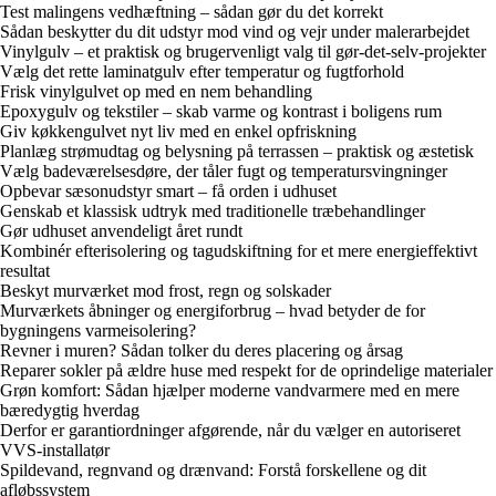
Test malingens vedhæftning – sådan gør du det korrekt
Sådan beskytter du dit udstyr mod vind og vejr under malerarbejdet
Vinylgulv – et praktisk og brugervenligt valg til gør-det-selv-projekter
Vælg det rette laminatgulv efter temperatur og fugtforhold
Frisk vinylgulvet op med en nem behandling
Epoxygulv og tekstiler – skab varme og kontrast i boligens rum
Giv køkkengulvet nyt liv med en enkel opfriskning
Planlæg strømudtag og belysning på terrassen – praktisk og æstetisk
Vælg badeværelsesdøre, der tåler fugt og temperatursvingninger
Opbevar sæsonudstyr smart – få orden i udhuset
Genskab et klassisk udtryk med traditionelle træbehandlinger
Gør udhuset anvendeligt året rundt
Kombinér efterisolering og tagudskiftning for et mere energieffektivt
resultat
Beskyt murværket mod frost, regn og solskader
Murværkets åbninger og energiforbrug – hvad betyder de for
bygningens varmeisolering?
Revner i muren? Sådan tolker du deres placering og årsag
Reparer sokler på ældre huse med respekt for de oprindelige materialer
Grøn komfort: Sådan hjælper moderne vandvarmere med en mere
bæredygtig hverdag
Derfor er garantiordninger afgørende, når du vælger en autoriseret
VVS-installatør
Spildevand, regnvand og drænvand: Forstå forskellene og dit
afløbssystem