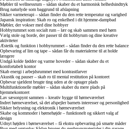
Møbler til wellnessrum – sådan skaber du et harmonisk helhedsindtryk
Brug naturlyde som baggrund til afslapning
Sikker varmeterapi – sådan finder du den rette temperatur og varighed
Japansk inspiration: Skab ro og enkelhed i dit hjemme-dampbad
Møbler, der vokser med dine hobbyer
Hobbyrummet som socialt rum – lær og skab sammen med børn
Vælg stole og borde, der passer til dit hobbyrum og dine kreative
aktiviteter
Æstetik og funktion i hobbyrummet – sådan finder du den rette balance
Opbevaring af lim og tape – sådan får du materialerne til at holde
længere
Undgå kolde fødder og varme hoveder – sådan skaber du et
komfortabelt kontor
Skab energi i arbejdsrummet med kontrastfarver
Akustik og pauser – skab ro til mental restitution på kontoret
Opbevar sjældent brugte ting uden at de optager plads
Multifunktionelle møbler – sådan skaber du mere plads på
hjemmekontoret
Lav sæsonpynt sammen – kreativ hygge til børneværelset
Indret børneværelset, så det afspejler barnets interesser og personlighed
Sikker belysning og elektronik i børneværelset
Skabe og kommoder i børnehøjde – funktionelt og sikkert valg af
design
Udnyt højden i børneværelset – få ekstra opbevaring på smarte måder
Byg med omtanke: Sådan bruger du genbrugsmaterialer i din garage