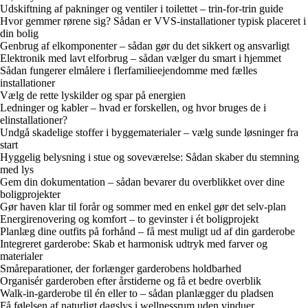
Udskiftning af pakninger og ventiler i toilettet – trin-for-trin guide
Hvor gemmer rørene sig? Sådan er VVS-installationer typisk placeret i
din bolig
Genbrug af elkomponenter – sådan gør du det sikkert og ansvarligt
Elektronik med lavt elforbrug – sådan vælger du smart i hjemmet
Sådan fungerer elmålere i flerfamilieejendomme med fælles
installationer
Vælg de rette lyskilder og spar på energien
Ledninger og kabler – hvad er forskellen, og hvor bruges de i
elinstallationer?
Undgå skadelige stoffer i byggematerialer – vælg sunde løsninger fra
start
Hyggelig belysning i stue og soveværelse: Sådan skaber du stemning
med lys
Gem din dokumentation – sådan bevarer du overblikket over dine
boligprojekter
Gør haven klar til forår og sommer med en enkel gør det selv-plan
Energirenovering og komfort – to gevinster i ét boligprojekt
Planlæg dine outfits på forhånd – få mest muligt ud af din garderobe
Integreret garderobe: Skab et harmonisk udtryk med farver og
materialer
Småreparationer, der forlænger garderobens holdbarhed
Organisér garderoben efter årstiderne og få et bedre overblik
Walk-in-garderobe til én eller to – sådan planlægger du pladsen
Få følelsen af naturligt dagslys i wellnessrum uden vinduer