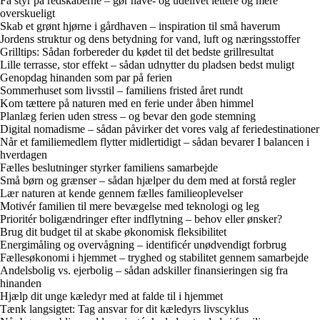
Få styr på redskaberne – gør have- og udelivet lettere og mere
overskueligt
Skab et grønt hjørne i gårdhaven – inspiration til små haverum
Jordens struktur og dens betydning for vand, luft og næringsstoffer
Grilltips: Sådan forbereder du kødet til det bedste grillresultat
Lille terrasse, stor effekt – sådan udnytter du pladsen bedst muligt
Genopdag hinanden som par på ferien
Sommerhuset som livsstil – familiens fristed året rundt
Kom tættere på naturen med en ferie under åben himmel
Planlæg ferien uden stress – og bevar den gode stemning
Digital nomadisme – sådan påvirker det vores valg af feriedestinationer
Når et familiemedlem flytter midlertidigt – sådan bevarer I balancen i
hverdagen
Fælles beslutninger styrker familiens samarbejde
Små børn og grænser – sådan hjælper du dem med at forstå regler
Lær naturen at kende gennem fælles familieoplevelser
Motivér familien til mere bevægelse med teknologi og leg
Prioritér boligændringer efter indflytning – behov eller ønsker?
Brug dit budget til at skabe økonomisk fleksibilitet
Energimåling og overvågning – identificér unødvendigt forbrug
Fællesøkonomi i hjemmet – tryghed og stabilitet gennem samarbejde
Andelsbolig vs. ejerbolig – sådan adskiller finansieringen sig fra
hinanden
Hjælp dit unge kæledyr med at falde til i hjemmet
Tænk langsigtet: Tag ansvar for dit kæledyrs livscyklus