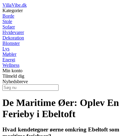
VillaVibe.dk
Kategorier
Borde
Stole
Sofaer
Hvidevarer
Dekoration
Blomster
Lys
Møbler
Energi
Wellness
Min konto
Tilmeld dig
Nyhedsbreve
De Maritime Øer: Oplev En
Ferieby i Ebeltoft
Hvad kendetegner øerne omkring Ebeltoft som