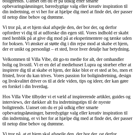
boligtrends. Uanset om du er på udkig efter smarte
opbevaringsløsninger, bæredygtige valg eller kreativ inspiration til
din indretning, er vi her for at hjælpe dig med at finde det, der passer
til netop dine behov og drømme.
Vi tror på, at et hjem skal afspejle den, der bor der, og derfor
opfordrer vi dig til at udforske din egen stil. Vores indhold er skabt
med henblik på at give dig mod på at eksperimentere og tænke uden
for boksen. Vi ønsker at støtte dig i din rejse mod at skabe et hjem,
der er unikt og personligt – et sted, hvor hver detalje har betydning.
Velkommen til Villa Vibe, dit go-to medie for alt, der omhandler
bolig og livsstil. Vi er en del af mediehuset Lupra og stræber efter at
inspirere dig til at skabe et hjem, der ikke blot er et sted at bo, men et
fristed, hvor du kan trives. Vores passion for boligindretning, design
og livskvalitet driver os til at dele viden, tips og ideer, der kan gøre
en forskel i din hverdag.
Hos Villa Vibe tilbyder vi et væld af inspirerende artikler, guides og
interviews, der dækker alt fra indretningstips til de nyeste
boligtrends. Uanset om du er på udkig efter smarte
opbevaringsløsninger, bæredygtige valg eller kreativ inspiration til
din indretning, er vi her for at hjælpe dig med at finde det, der passer
til netop dine behov og drømme.
Vi tror på, at et hjem skal afspejle den, der bor der, og derfor