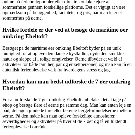
online på ferieboligportaler eller direkte kontakte ejere af
sommerhuse gennem forskellige platforme. Det er vigtigt at være
opmærksom på beliggenhed, faciliteter og pris, når man lejer et
sommerhus på øerne.
Hvilke fordele er der ved at besøge de maritime øer
omkring Ebeltoft?
Besøget på de maritime øer omkring Ebeltoft byder på en unik
mulighed for at opleve den danske kystkultur, nyde den smukke
natur og slappe af i rolige omgivelser. Øerne tilbyder et væld af
aktiviteter for både familier, par og enkeltpersoner, og man kan få en
autentisk ferieoplevelse væk fra hverdagens stress og jag.
Hvordan kan man bedst udforske de 7 øer omkring
Ebeltoft?
For at udforske de 7 øer omkring Ebeltoft anbefales det at tage på
øhop og besøge flere af øerne på samme dag. Man kan enten leje en
båd, deltage i guidede ture eller benytte færgeforbindelserne mellem
øerne. På den måde kan man opleve forskellige atmosfærer,
seværdigheder og aktiviteter på hver af de 7 øer og få en fuldendt
ferieoplevelse i området.