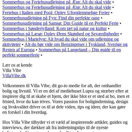
Sommerhus og Feriehusudlejning på Ærø: Alt du skal vide
•
Sommerhus og Feriehusudlejning på Ærø: Alt du skal vide
•
Feriehus i Italien med Pool: Oplev Uforglemmelige Ferier
•
Sommerhusudlejning på Fyn: Find din perfekte oase
•
Sommerhusudlejning på Samsø: Din Guide til en Perfekt Ferie
•
Sommerhus i Sønderjylland: Kom tæt på natur og kultur
•
Sommerhus på Læsø: Oplev Øens Skønhed og Seværdigheder
•
Sommerhus i Marielyst: Alt hvad du skal vide om udlejning og
aktiviteter
•
Alt du bør vide om Benzinpriser i Tyskland, Sverige og
Resten af Europa
•
Sommerhus på Langeland – Din guide til en
perfekt sommerferie
•
Lær os at kende
Villa Vibe
VillaVibe.dk
Velkommen til Villa Vibe, dit go-to medie for alt, der omhandler
bolig og livsstil. Vi er en del af mediehuset Lupra og stræber efter at
inspirere dig til at skabe et hjem, der ikke blot er et sted at bo, men et
fristed, hvor du kan trives. Vores passion for boligindretning, design
og livskvalitet driver os til at dele viden, tips og ideer, der kan gøre
en forskel i din hverdag.
Hos Villa Vibe tilbyder vi et væld af inspirerende artikler, guides og
interviews, der dækker alt fra indretningstips til de nyeste