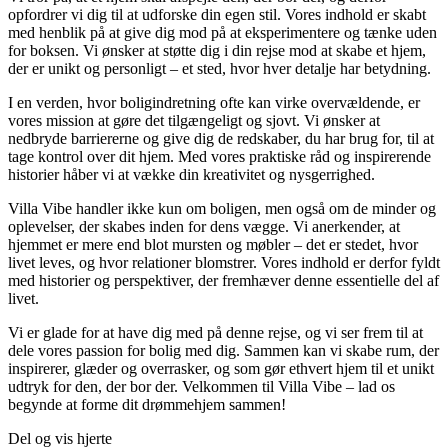
opfordrer vi dig til at udforske din egen stil. Vores indhold er skabt
med henblik på at give dig mod på at eksperimentere og tænke uden
for boksen. Vi ønsker at støtte dig i din rejse mod at skabe et hjem,
der er unikt og personligt – et sted, hvor hver detalje har betydning.
I en verden, hvor boligindretning ofte kan virke overvældende, er
vores mission at gøre det tilgængeligt og sjovt. Vi ønsker at
nedbryde barriererne og give dig de redskaber, du har brug for, til at
tage kontrol over dit hjem. Med vores praktiske råd og inspirerende
historier håber vi at vække din kreativitet og nysgerrighed.
Villa Vibe handler ikke kun om boligen, men også om de minder og
oplevelser, der skabes inden for dens vægge. Vi anerkender, at
hjemmet er mere end blot mursten og møbler – det er stedet, hvor
livet leves, og hvor relationer blomstrer. Vores indhold er derfor fyldt
med historier og perspektiver, der fremhæver denne essentielle del af
livet.
Vi er glade for at have dig med på denne rejse, og vi ser frem til at
dele vores passion for bolig med dig. Sammen kan vi skabe rum, der
inspirerer, glæder og overrasker, og som gør ethvert hjem til et unikt
udtryk for den, der bor der. Velkommen til Villa Vibe – lad os
begynde at forme dit drømmehjem sammen!
Del og vis hjerte