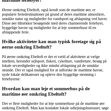
maritime feriebyer?
Øerne omkring Ebeltoft, også kendt som de maritime øer, er
populære feriedestinationer på grund af deres maritime atmosfære,
smukke natur og muligheder for vandsport og afslapning ved havet.
Disse øer tiltrækker besøgende med deres charmerende feriebyer,
hyggelige havne og muligheder for at leje sommerhuse til en
afslappende ferie.
Hvilke aktiviteter kan man typisk foretage sig på
øerne omkring Ebeltoft?
På øerne omkring Ebeltoft er der et væld af aktiviteter at vælge
imellem, herunder sejlsport, fiskeri, cykelture, vandreture, besøg på
lokale seværdigheder og ikke mindst afslapning på de smukke
strande. Der er også mulighed for at udforske de maritime havne,
nyde lokale delikatesser og opleve den hyggelige stemning i
feriebyerne.
Hvordan kan man leje et sommerhus på de
maritime øer omkring Ebeltoft?
Der er flere muligheder for at leje sommerhuse på de maritime øer
omkring Ebeltoft. Man kan kontakte lokale udlejningsbureauer, søge