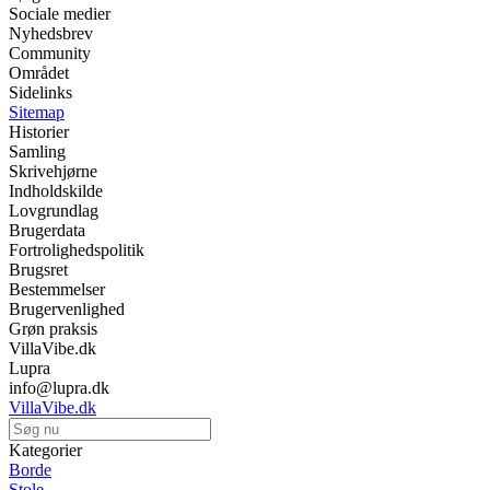
Sociale medier
Nyhedsbrev
Community
Området
Sidelinks
Sitemap
Historier
Samling
Skrivehjørne
Indholdskilde
Lovgrundlag
Brugerdata
Fortrolighedspolitik
Brugsret
Bestemmelser
Brugervenlighed
Grøn praksis
VillaVibe.dk
Lupra
info@lupra.dk
VillaVibe.dk
Kategorier
Borde
Stole