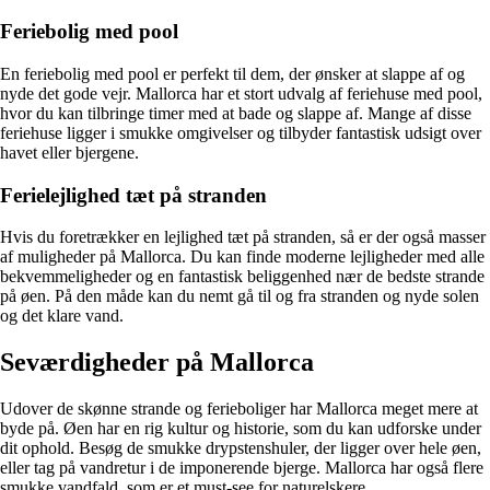
Feriebolig med pool
En feriebolig med pool er perfekt til dem, der ønsker at slappe af og
nyde det gode vejr. Mallorca har et stort udvalg af feriehuse med pool,
hvor du kan tilbringe timer med at bade og slappe af. Mange af disse
feriehuse ligger i smukke omgivelser og tilbyder fantastisk udsigt over
havet eller bjergene.
Ferielejlighed tæt på stranden
Hvis du foretrækker en lejlighed tæt på stranden, så er der også masser
af muligheder på Mallorca. Du kan finde moderne lejligheder med alle
bekvemmeligheder og en fantastisk beliggenhed nær de bedste strande
på øen. På den måde kan du nemt gå til og fra stranden og nyde solen
og det klare vand.
Seværdigheder på Mallorca
Udover de skønne strande og ferieboliger har Mallorca meget mere at
byde på. Øen har en rig kultur og historie, som du kan udforske under
dit ophold. Besøg de smukke drypstenshuler, der ligger over hele øen,
eller tag på vandretur i de imponerende bjerge. Mallorca har også flere
smukke vandfald, som er et must-see for naturelskere.