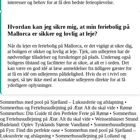
interesser og behov for at få den bedste ferieoplevelse.
Hvordan kan jeg sikre mig, at min feriebolig på
Mallorca er sikker og lovlig at leje?
Når du lejer en feriebolig på Mallorca, er det vigtigt at sikre dig,
at boligen er sikker og lovlig at leje. Tjek, om udlejeren har de
nødvendige tilladelser og forsikringer på plads. Undersøg også
boligens tilstand og faciliteter for at sikre, at alt er i orden. Det
kan være en god idé at læse anmeldelser fra tidligere gæster for
at få en idé om udlejerens pålidelighed. Hvis du er i tvivl om
noget, så tøv ikke med at kontakte udlejeren direkte for at få
yderligere oplysninger.
Sommerhus med pool på Sjælland – Luksusferie og afslapning
•
Sommerhus og Feriehusudlejning på Ærø: Alt du skal vide
•
Rømø
Sommerhus: Din Guide til den Perfekte Ferie på Rømø
•
Sommerhus
og Feriehusudlejning på Ærø: Alt du skal vide
•
Weissenhäuser Strand
Badeland: Oplev Tysklands Største Vandland
•
Sommerhusudlejning
på Fyn: Find din perfekte oase
•
Sommerhus med pool på Sjælland –
Luksusferie og afslapning
•
Sommerhusudlejning på Lolland og