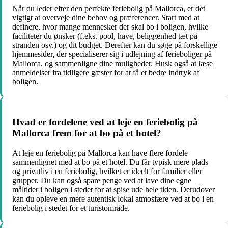
Når du leder efter den perfekte feriebolig på Mallorca, er det
vigtigt at overveje dine behov og præferencer. Start med at
definere, hvor mange mennesker der skal bo i boligen, hvilke
faciliteter du ønsker (f.eks. pool, have, beliggenhed tæt på
stranden osv.) og dit budget. Derefter kan du søge på forskellige
hjemmesider, der specialiserer sig i udlejning af ferieboliger på
Mallorca, og sammenligne dine muligheder. Husk også at læse
anmeldelser fra tidligere gæster for at få et bedre indtryk af
boligen.
Hvad er fordelene ved at leje en feriebolig på
Mallorca frem for at bo på et hotel?
At leje en feriebolig på Mallorca kan have flere fordele
sammenlignet med at bo på et hotel. Du får typisk mere plads
og privatliv i en feriebolig, hvilket er ideelt for familier eller
grupper. Du kan også spare penge ved at lave dine egne
måltider i boligen i stedet for at spise ude hele tiden. Derudover
kan du opleve en mere autentisk lokal atmosfære ved at bo i en
feriebolig i stedet for et turistområde.