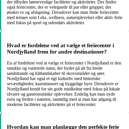
der tilbydes børnevenlige faciliteter og aktiviteter. Der findes
også feriecentre, der er velegnede til par eller grupper, der
ønsker ro og afslapning. Derudover kan man finde feriecentre
med temaer som f.eks. wellness, naturoplevelser eller aktiv ferie
med fokus på sport og udendørs aktiviteter.
Hvad er fordelene ved at vælge et feriecenter i
Nordjylland frem for andre destinationer?
En af fordelene ved at vælge et feriecenter i Nordjylland er den
smukke og varierede natur, der byder på alt fra brede
sandstrande og klitlandskaber til skovområder og søer.
Nordjylland har også et rigt kulturliv med historiske
seværdigheder, kunstmuseer og hyggelige byer. Derudover er
Nordjylland kendt for sin gode madkultur med fokus på lokale
råvarer og gastronomiske oplevelser. Endelig kan man nyde
roen og freden i naturen, samtidig med at man har adgang til
moderne faciliteter og aktiviteter på et feriecenter.
Hvordan kan man planlægge den perfekte ferie