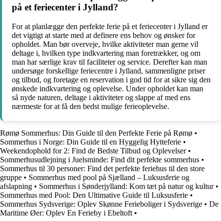
på et feriecenter i Jylland?
For at planlægge den perfekte ferie på et feriecenter i Jylland er
det vigtigt at starte med at definere ens behov og ønsker for
opholdet. Man bør overveje, hvilke aktiviteter man gerne vil
deltage i, hvilken type indkvartering man foretrækker, og om
man har særlige krav til faciliteter og service. Derefter kan man
undersøge forskellige feriecentre i Jylland, sammenligne priser
og tilbud, og foretage en reservation i god tid for at sikre sig den
ønskede indkvartering og oplevelse. Under opholdet kan man
så nyde naturen, deltage i aktiviteter og slappe af med ens
nærmeste for at få den bedst mulige ferieoplevelse.
Rømø Sommerhus: Din Guide til den Perfekte Ferie på Rømø
•
Sommerhus i Norge: Din Guide til en Hyggelig Hytteferie
•
Weekendophold for 2: Find de Bedste Tilbud og Oplevelser
•
Sommerhusudlejning i Juelsminde: Find dit perfekte sommerhus
•
Sommerhus til 30 personer: Find det perfekte feriehus til den store
gruppe
•
Sommerhus med pool på Sjælland – Luksusferie og
afslapning
•
Sommerhus i Sønderjylland: Kom tæt på natur og kultur
•
Sommerhus med Pool: Den Ultimative Guide til Luksusferie
•
Sommerhus Sydsverige: Oplev Skønne Ferieboliger i Sydsverige
•
De
Maritime Øer: Oplev En Ferieby i Ebeltoft
•