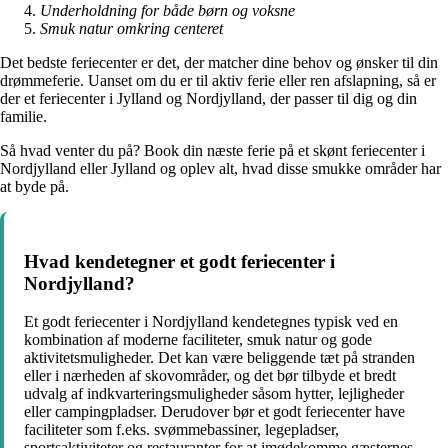
Underholdning for både børn og voksne
Smuk natur omkring centeret
Det bedste feriecenter er det, der matcher dine behov og ønsker til din
drømmeferie. Uanset om du er til aktiv ferie eller ren afslapning, så er
der et feriecenter i Jylland og Nordjylland, der passer til dig og din
familie.
Så hvad venter du på? Book din næste ferie på et skønt feriecenter i
Nordjylland eller Jylland og oplev alt, hvad disse smukke områder har
at byde på.
Hvad kendetegner et godt feriecenter i
Nordjylland?
Et godt feriecenter i Nordjylland kendetegnes typisk ved en
kombination af moderne faciliteter, smuk natur og gode
aktivitetsmuligheder. Det kan være beliggende tæt på stranden
eller i nærheden af skovområder, og det bør tilbyde et bredt
udvalg af indkvarteringsmuligheder såsom hytter, lejligheder
eller campingpladser. Derudover bør et godt feriecenter have
faciliteter som f.eks. svømmebassiner, legepladser,
sportsaktiviteter og restauranter for at imødekomme gæsternes