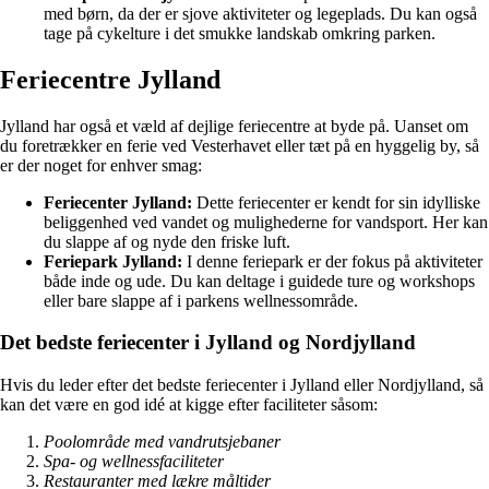
med børn, da der er sjove aktiviteter og legeplads. Du kan også
tage på cykelture i det smukke landskab omkring parken.
Feriecentre Jylland
Jylland har også et væld af dejlige feriecentre at byde på. Uanset om
du foretrækker en ferie ved Vesterhavet eller tæt på en hyggelig by, så
er der noget for enhver smag:
Feriecenter Jylland:
Dette feriecenter er kendt for sin idylliske
beliggenhed ved vandet og mulighederne for vandsport. Her kan
du slappe af og nyde den friske luft.
Feriepark Jylland:
I denne feriepark er der fokus på aktiviteter
både inde og ude. Du kan deltage i guidede ture og workshops
eller bare slappe af i parkens wellnessområde.
Det bedste feriecenter i Jylland og Nordjylland
Hvis du leder efter det bedste feriecenter i Jylland eller Nordjylland, så
kan det være en god idé at kigge efter faciliteter såsom:
Poolområde med vandrutsjebaner
Spa- og wellnessfaciliteter
Restauranter med lækre måltider