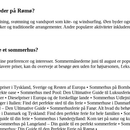
heder på Rømø?
ning, svømning og vandsport som kite- og windsurfing. Øen byder også 
ker og traditionelle arrangementer. Andre populære aktiviteter inkluder
je et sommerhus?
e præferencer og interesser. Sommermånederne juni til august er populæ
avere priser, kan du overveje at besøge øen uden for højsæsonen, f.eks. i
priser i Tyskland, Sverige og Resten af Europa
•
Sommerhus på Bornhol
ekte oase
•
Sommerhus med Pool: Den Ultimative Guide til Luksusferi
ter
•
Dieselpriser i Europa og de forskellige lande
•
Sommerhus Udlejnin
ger i Italien: Find det perfekte sted til din ferie
•
Sommerhuse i Danmark: D
 – Den Ultimative Guide
•
Sommerhusferie på Fanø: Alt hvad du behøv
e i Danmark og Tyskland: Find den perfekte ferie for hele familien
•
Som
uide til din ferie
•
Sommerhus i Sønderjylland: Kom tæt på natur og ku
Sommerhus på Langeland – Din guide til en perfekt sommerferie
•
Somm
erhus: Din Guide til den Perfekte Ferie på Rømø
•