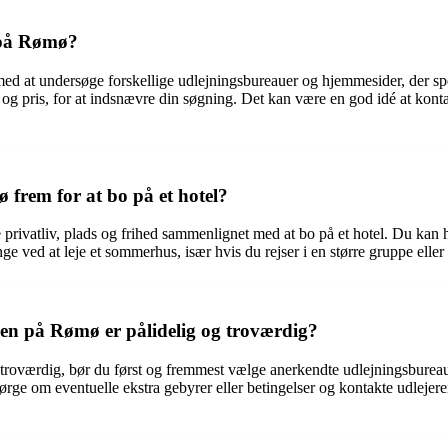
e på Rømø?
 med at undersøge forskellige udlejningsbureauer og hjemmesider, der s
r og pris, for at indsnævre din søgning. Det kan være en god idé at kont
 frem for at bo på et hotel?
rivatliv, plads og frihed sammenlignet med at bo på et hotel. Du kan ha
e ved at leje et sommerhus, især hvis du rejser i en større gruppe eller
en på Rømø er pålidelig og troværdig?
g troværdig, bør du først og fremmest vælge anerkendte udlejningsbur
e om eventuelle ekstra gebyrer eller betingelser og kontakte udlejeren di