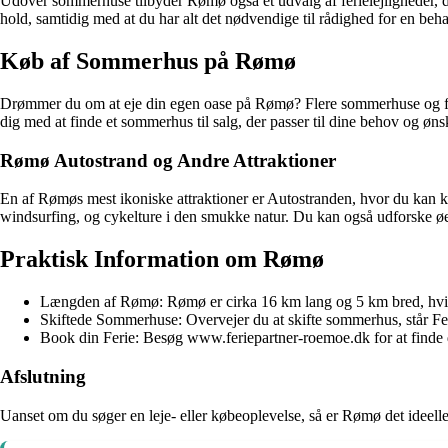
Udover sommerhuse tilbyder Rømø også et udvalg af ferielejligheder, der
hold, samtidig med at du har alt det nødvendige til rådighed for en beha
Køb af Sommerhus på Rømø
Drømmer du om at eje din egen oase på Rømø? Flere sommerhuse og ferieb
dig med at finde et sommerhus til salg, der passer til dine behov og øns
Rømø Autostrand og Andre Attraktioner
En af Rømøs mest ikoniske attraktioner er Autostranden, hvor du kan k
windsurfing, og cykelture i den smukke natur. Du kan også udforske øe
Praktisk Information om Rømø
Længden af Rømø: Rømø er cirka 16 km lang og 5 km bred, hvilk
Skiftede Sommerhuse: Overvejer du at skifte sommerhus, står Feri
Book din Ferie: Besøg www.feriepartner-roemoe.dk for at finde 
Afslutning
Uanset om du søger en leje- eller købeoplevelse, så er Rømø det ideel