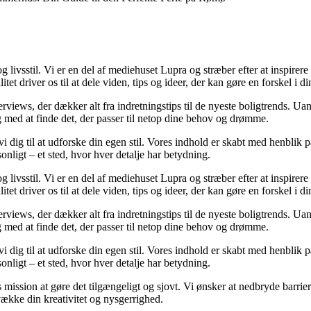
livsstil. Vi er en del af mediehuset Lupra og stræber efter at inspirere di
tet driver os til at dele viden, tips og ideer, der kan gøre en forskel i d
nterviews, der dækker alt fra indretningstips til de nyeste boligtrends. 
 dig med at finde det, der passer til netop dine behov og drømme.
er vi dig til at udforske din egen stil. Vores indhold er skabt med henbl
sonligt – et sted, hvor hver detalje har betydning.
livsstil. Vi er en del af mediehuset Lupra og stræber efter at inspirere di
tet driver os til at dele viden, tips og ideer, der kan gøre en forskel i d
nterviews, der dækker alt fra indretningstips til de nyeste boligtrends. 
 dig med at finde det, der passer til netop dine behov og drømme.
er vi dig til at udforske din egen stil. Vores indhold er skabt med henbl
sonligt – et sted, hvor hver detalje har betydning.
mission at gøre det tilgængeligt og sjovt. Vi ønsker at nedbryde barriere
vække din kreativitet og nysgerrighed.