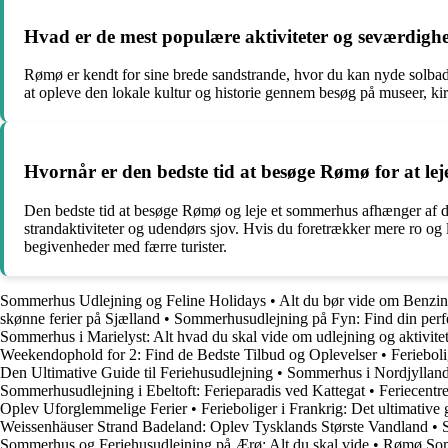
Hvad er de mest populære aktiviteter og seværdig
Rømø er kendt for sine brede sandstrande, hvor du kan nyde solbad
at opleve den lokale kultur og historie gennem besøg på museer, kir
Hvornår er den bedste tid at besøge Rømø for at le
Den bedste tid at besøge Rømø og leje et sommerhus afhænger af din
strandaktiviteter og udendørs sjov. Hvis du foretrækker mere ro og l
begivenheder med færre turister.
Sommerhus Udlejning og Feline Holidays
•
Alt du bør vide om Benzin
skønne ferier på Sjælland
•
Sommerhusudlejning på Fyn: Find din perf
Sommerhus i Marielyst: Alt hvad du skal vide om udlejning og aktivite
Weekendophold for 2: Find de Bedste Tilbud og Oplevelser
•
Ferieboli
Den Ultimative Guide til Feriehusudlejning
•
Sommerhus i Nordjylland
Sommerhusudlejning i Ebeltoft: Ferieparadis ved Kattegat
•
Feriecentr
Oplev Uforglemmelige Ferier
•
Ferieboliger i Frankrig: Det ultimative g
Weissenhäuser Strand Badeland: Oplev Tysklands Største Vandland
•
Sommerhus og Feriehusudlejning på Ærø: Alt du skal vide
•
Rømø Somm