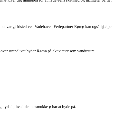
ømø giver dig mulighed for at nyde øens skønhed og faciliteter på tæt
 i et varigt fristed ved Vadehavet. Feriepartner Rømø kan også hjælpe
over strandlivet byder Rømø på aktiviteter som vandreture,
og nyd alt, hvad denne smukke ø har at byde på.