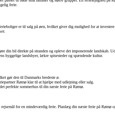
 passer til både små familier og større grupper. En ferielejlighed på R
gelig ferie.
oliger er til salg på øen, hvilket giver dig mulighed for at investere
ker.
øre din bil direkte på stranden og opleve det imponerende landskab. Ud
ns hyggelige landsbyer, lækre spisesteder og spændende kultur.
et gør den til Danmarks bredeste ø.
epartner Rømø klar til at hjælpe med udlejning eller salg.
det perfekte sommerhus til din næste ferie på Rømø.
le rejsemål for en mindeværdig ferie. Planlæg din næste ferie på Rømø 