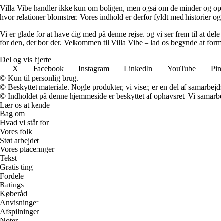
Villa Vibe handler ikke kun om boligen, men også om de minder og oplev
hvor relationer blomstrer. Vores indhold er derfor fyldt med historier og
Vi er glade for at have dig med på denne rejse, og vi ser frem til at de
for den, der bor der. Velkommen til Villa Vibe – lad os begynde at f
Del og vis hjerte
X
Facebook
Instagram
LinkedIn
YouTube
Pin
© Kun til personlig brug.
© Beskyttet materiale. Nogle produkter, vi viser, er en del af samarbejd
© Indholdet på denne hjemmeside er beskyttet af ophavsret. Vi samarbe
Lær os at kende
Bag om
Hvad vi står for
Vores folk
Støt arbejdet
Vores placeringer
Tekst
Gratis ting
Fordele
Ratings
Køberåd
Anvisninger
Afspilninger
Noter