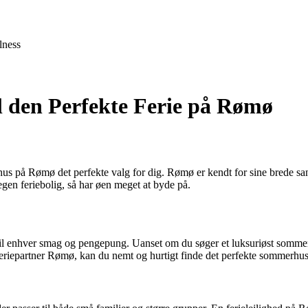
lness
 den Perfekte Ferie på Rømø
s på Rømø det perfekte valg for dig. Rømø er kendt for sine brede s
egen feriebolig, så har øen meget at byde på.
 til enhver smag og pengepung. Uanset om du søger et luksuriøst sommer
partner Rømø, kan du nemt og hurtigt finde det perfekte sommerhus ti