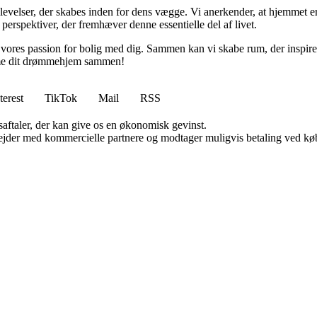
elser, der skabes inden for dens vægge. Vi anerkender, at hjemmet er m
 perspektiver, der fremhæver denne essentielle del af livet.
le vores passion for bolig med dig. Sammen kan vi skabe rum, der inspire
orme dit drømmehjem sammen!
terest
TikTok
Mail
RSS
saftaler, der kan give os en økonomisk gevinst.
jder med kommercielle partnere og modtager muligvis betaling ved køb.