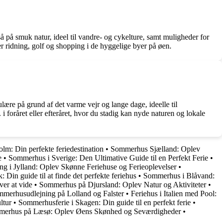
på smuk natur, ideel til vandre- og cykelture, samt muligheder for
er ridning, golf og shopping i de hyggelige byer på øen.
re på grund af det varme vejr og lange dage, ideelle til
 foråret eller efteråret, hvor du stadig kan nyde naturen og lokale
m: Din perfekte feriedestination
•
Sommerhus Sjælland: Oplev
e
•
Sommerhus i Sverige: Den Ultimative Guide til en Perfekt Ferie
•
g i Jylland: Oplev Skønne Feriehuse og Ferieoplevelser
•
in guide til at finde det perfekte feriehus
•
Sommerhus i Blåvand:
er at vide
•
Sommerhus på Djursland: Oplev Natur og Aktiviteter
•
merhusudlejning på Lolland og Falster
•
Feriehus i Italien med Pool:
ltur
•
Sommerhusferie i Skagen: Din guide til en perfekt ferie
•
erhus på Læsø: Oplev Øens Skønhed og Seværdigheder
•