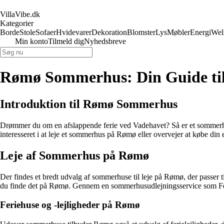
VillaVibe.dk
Kategorier
Borde
Stole
Sofaer
Hvidevarer
Dekoration
Blomster
Lys
Møbler
Energi
Wel
Min konto
Tilmeld dig
Nyhedsbreve
Rømø Sommerhus: Din Guide til
Introduktion til Rømø Sommerhus
Drømmer du om en afslappende ferie ved Vadehavet? Så er et sommerhu
interesseret i at leje et sommerhus på Rømø eller overvejer at købe din 
Leje af Sommerhus på Rømø
Der findes et bredt udvalg af sommerhuse til leje på Rømø, der passer
du finde det på Rømø. Gennem en sommerhusudlejningsservice som Ferie
Feriehuse og -lejligheder på Rømø