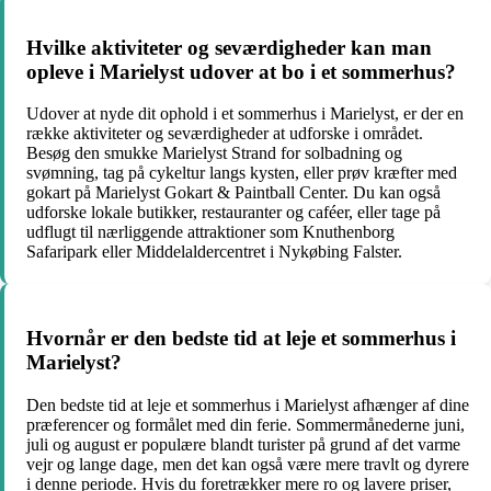
Hvilke aktiviteter og seværdigheder kan man
opleve i Marielyst udover at bo i et sommerhus?
Udover at nyde dit ophold i et sommerhus i Marielyst, er der en
række aktiviteter og seværdigheder at udforske i området.
Besøg den smukke Marielyst Strand for solbadning og
svømning, tag på cykeltur langs kysten, eller prøv kræfter med
gokart på Marielyst Gokart & Paintball Center. Du kan også
udforske lokale butikker, restauranter og caféer, eller tage på
udflugt til nærliggende attraktioner som Knuthenborg
Safaripark eller Middelaldercentret i Nykøbing Falster.
Hvornår er den bedste tid at leje et sommerhus i
Marielyst?
Den bedste tid at leje et sommerhus i Marielyst afhænger af dine
præferencer og formålet med din ferie. Sommermånederne juni,
juli og august er populære blandt turister på grund af det varme
vejr og lange dage, men det kan også være mere travlt og dyrere
i denne periode. Hvis du foretrækker mere ro og lavere priser,