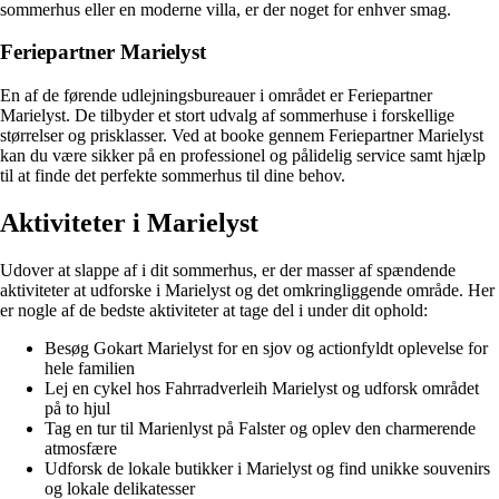
sommerhus eller en moderne villa, er der noget for enhver smag.
Feriepartner Marielyst
En af de førende udlejningsbureauer i området er Feriepartner
Marielyst. De tilbyder et stort udvalg af sommerhuse i forskellige
størrelser og prisklasser. Ved at booke gennem Feriepartner Marielyst
kan du være sikker på en professionel og pålidelig service samt hjælp
til at finde det perfekte sommerhus til dine behov.
Aktiviteter i Marielyst
Udover at slappe af i dit sommerhus, er der masser af spændende
aktiviteter at udforske i Marielyst og det omkringliggende område. Her
er nogle af de bedste aktiviteter at tage del i under dit ophold:
Besøg Gokart Marielyst for en sjov og actionfyldt oplevelse for
hele familien
Lej en cykel hos Fahrradverleih Marielyst og udforsk området
på to hjul
Tag en tur til Marienlyst på Falster og oplev den charmerende
atmosfære
Udforsk de lokale butikker i Marielyst og find unikke souvenirs
og lokale delikatesser