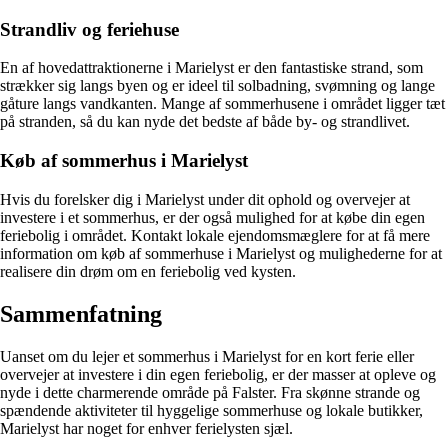
Strandliv og feriehuse
En af hovedattraktionerne i Marielyst er den fantastiske strand, som
strækker sig langs byen og er ideel til solbadning, svømning og lange
gåture langs vandkanten. Mange af sommerhusene i området ligger tæt
på stranden, så du kan nyde det bedste af både by- og strandlivet.
Køb af sommerhus i Marielyst
Hvis du forelsker dig i Marielyst under dit ophold og overvejer at
investere i et sommerhus, er der også mulighed for at købe din egen
feriebolig i området. Kontakt lokale ejendomsmæglere for at få mere
information om køb af sommerhuse i Marielyst og mulighederne for at
realisere din drøm om en feriebolig ved kysten.
Sammenfatning
Uanset om du lejer et sommerhus i Marielyst for en kort ferie eller
overvejer at investere i din egen feriebolig, er der masser at opleve og
nyde i dette charmerende område på Falster. Fra skønne strande og
spændende aktiviteter til hyggelige sommerhuse og lokale butikker,
Marielyst har noget for enhver ferielysten sjæl.