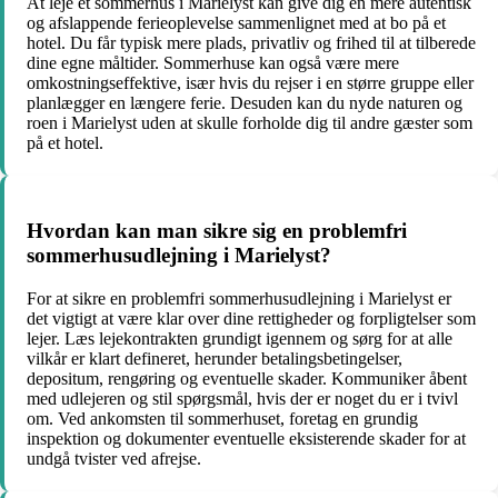
At leje et sommerhus i Marielyst kan give dig en mere autentisk
og afslappende ferieoplevelse sammenlignet med at bo på et
hotel. Du får typisk mere plads, privatliv og frihed til at tilberede
dine egne måltider. Sommerhuse kan også være mere
omkostningseffektive, især hvis du rejser i en større gruppe eller
planlægger en længere ferie. Desuden kan du nyde naturen og
roen i Marielyst uden at skulle forholde dig til andre gæster som
på et hotel.
Hvordan kan man sikre sig en problemfri
sommerhusudlejning i Marielyst?
For at sikre en problemfri sommerhusudlejning i Marielyst er
det vigtigt at være klar over dine rettigheder og forpligtelser som
lejer. Læs lejekontrakten grundigt igennem og sørg for at alle
vilkår er klart defineret, herunder betalingsbetingelser,
depositum, rengøring og eventuelle skader. Kommuniker åbent
med udlejeren og stil spørgsmål, hvis der er noget du er i tvivl
om. Ved ankomsten til sommerhuset, foretag en grundig
inspektion og dokumenter eventuelle eksisterende skader for at
undgå tvister ved afrejse.