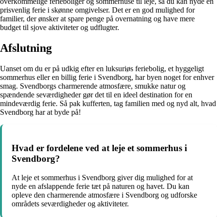
overkommelige ferieboliger og sommerhuse til leje, så du kan nyde en
prisvenlig ferie i skønne omgivelser. Det er en god mulighed for
familier, der ønsker at spare penge på overnatning og have mere
budget til sjove aktiviteter og udflugter.
Afslutning
Uanset om du er på udkig efter en luksuriøs feriebolig, et hyggeligt
sommerhus eller en billig ferie i Svendborg, har byen noget for enhver
smag. Svendborgs charmerende atmosfære, smukke natur og
spændende seværdigheder gør det til en ideel destination for en
mindeværdig ferie. Så pak kufferten, tag familien med og nyd alt, hvad
Svendborg har at byde på!
Hvad er fordelene ved at leje et sommerhus i
Svendborg?
At leje et sommerhus i Svendborg giver dig mulighed for at
nyde en afslappende ferie tæt på naturen og havet. Du kan
opleve den charmerende atmosfære i Svendborg og udforske
områdets seværdigheder og aktiviteter.