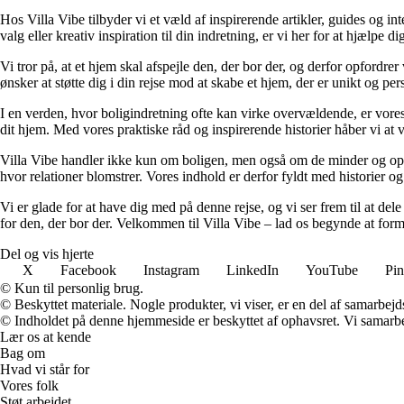
Hos Villa Vibe tilbyder vi et væld af inspirerende artikler, guides og i
valg eller kreativ inspiration til din indretning, er vi her for at hjælpe
Vi tror på, at et hjem skal afspejle den, der bor der, og derfor opfordr
ønsker at støtte dig i din rejse mod at skabe et hjem, der er unikt og per
I en verden, hvor boligindretning ofte kan virke overvældende, er vores 
dit hjem. Med vores praktiske råd og inspirerende historier håber vi at 
Villa Vibe handler ikke kun om boligen, men også om de minder og oplev
hvor relationer blomstrer. Vores indhold er derfor fyldt med historier og
Vi er glade for at have dig med på denne rejse, og vi ser frem til at de
for den, der bor der. Velkommen til Villa Vibe – lad os begynde at f
Del og vis hjerte
X
Facebook
Instagram
LinkedIn
YouTube
Pin
© Kun til personlig brug.
© Beskyttet materiale. Nogle produkter, vi viser, er en del af samarbejd
© Indholdet på denne hjemmeside er beskyttet af ophavsret. Vi samarbe
Lær os at kende
Bag om
Hvad vi står for
Vores folk
Støt arbejdet