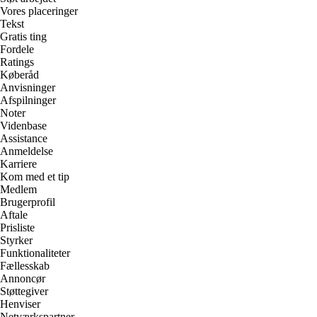
Vores placeringer
Tekst
Gratis ting
Fordele
Ratings
Køberåd
Anvisninger
Afspilninger
Noter
Videnbase
Assistance
Anmeldelse
Karriere
Kom med et tip
Medlem
Brugerprofil
Aftale
Prisliste
Styrker
Funktionaliteter
Fællesskab
Annoncør
Støttegiver
Henviser
Netværkspartner