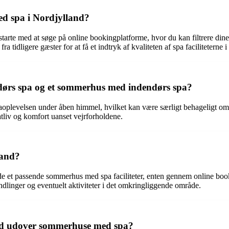
d spa i Nordjylland?
rte med at søge på online bookingplatforme, hvor du kan filtrere dine sø
 tidligere gæster for at få et indtryk af kvaliteten af spa facilitetern
dørs spa og et sommerhus med indendørs spa?
oplevelsen under åben himmel, hvilket kan være særligt behageligt o
atliv og komfort uanset vejrforholdene.
land?
de et passende sommerhus med spa faciliteter, enten gennem online book
linger og eventuelt aktiviteter i det omkringliggende område.
land udover sommerhuse med spa?