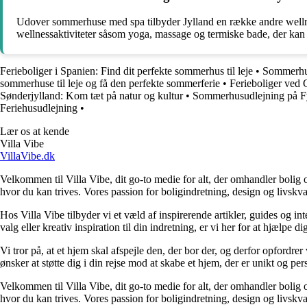
Udover sommerhuse med spa tilbyder Jylland en række andre wellne
wellnessaktiviteter såsom yoga, massage og termiske bade, der kan b
Ferieboliger i Spanien: Find dit perfekte sommerhus til leje
•
Sommerhuse
sommerhuse til leje og få den perfekte sommerferie
•
Ferieboliger ved G
Sønderjylland: Kom tæt på natur og kultur
•
Sommerhusudlejning på Fy
Feriehusudlejning
•
Lær os at kende
Villa Vibe
VillaVibe.dk
Velkommen til Villa Vibe, dit go-to medie for alt, der omhandler bolig og 
hvor du kan trives. Vores passion for boligindretning, design og livskvali
Hos Villa Vibe tilbyder vi et væld af inspirerende artikler, guides og i
valg eller kreativ inspiration til din indretning, er vi her for at hjælpe
Vi tror på, at et hjem skal afspejle den, der bor der, og derfor opfordr
ønsker at støtte dig i din rejse mod at skabe et hjem, der er unikt og per
Velkommen til Villa Vibe, dit go-to medie for alt, der omhandler bolig og 
hvor du kan trives. Vores passion for boligindretning, design og livskvali