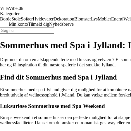
VillaVibe.dk
Kategorier
Borde
Stole
Sofaer
Hvidevarer
Dekoration
Blomster
Lys
Møbler
Energi
Wel
Min konto
Tilmeld dig
Nyhedsbreve
Sommerhus med Spa i Jylland: 
Drømmer du om en afslappende ferie med luksus og velvære? Et sommerh
her og få inspiration til din næste spaferie i det smukke Jylland.
Find dit Sommerhus med Spa i Jylland
Et sommerhus med spa i Jylland giver dig mulighed for at kombinere na
bredt udvalg af wellnessophold i Jylland. Du kan vælge mellem forskelli
Luksuriøse Sommerhuse med Spa Weekend
En spa weekend i et sommerhus er den perfekte mulighed for at slappe 
wellnessfaciliteter. Uanset om du ønsker en romantisk getaway eller e