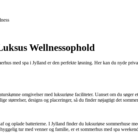
lness
Luksus Wellnessophold
us med spa i Jylland er den perfekte løsning. Her kan du nyde privat
turskønne omgivelser med luksuriøse faciliteter. Uanset om du søger et
ge størrelser, designs og placeringer, så du finder nøjagtigt det sommer
af og oplade batterierne. I Jylland finder du luksuriøse sommerhuse m
n hyggelig tur med venner og familie, er et sommerhus med spa weekend 