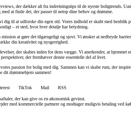
nterviews, der dækker alt fra indretningstips til de nyeste boligtrends. 
 dig med at finde det, der passer til netop dine behov og drømme.
er vi dig til at udforske din egen stil. Vores indhold er skabt med henbl
sonligt – et sted, hvor hver detalje har betydning.
mission at gøre det tilgængeligt og sjovt. Vi ønsker at nedbryde barriere
vække din kreativitet og nysgerrighed.
elser, der skabes inden for dens vægge. Vi anerkender, at hjemmet er m
 perspektiver, der fremhæver denne essentielle del af livet.
le vores passion for bolig med dig. Sammen kan vi skabe rum, der inspire
orme dit drømmehjem sammen!
terest
TikTok
Mail
RSS
saftaler, der kan give os en økonomisk gevinst.
jder med kommercielle partnere og modtager muligvis betaling ved køb.