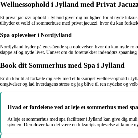
Wellnessophold i Jylland med Privat Jacuz
Et privat jacuzzi ophold i Jylland giver dig mulighed for at nyde luks
tilbyder et væld af sommerhuse med privat jacuzzi, hvor du kan forkæle
Spa oplevelser i Nordjylland
Nordjylland byder på enestående spa oplevelser, hvor du kan nyde ro 
slappe af og nyde livet. Uanset om du foretrækker indendørs spaanlæg e
Book dit Sommerhus med Spa i Jylland
Er du klar til at forkæle dig selv med et luksuriøst wellnessophold i
omgivelser og lad hverdagens stress og jag blive til ren nydelse og vel
Hvad er fordelene ved at leje et sommerhus med spa f
At leje et sommerhus med spa faciliteter i Jylland kan give dig mul
søvnen. Derudover kan det være en luksuriøs oplevelse at kunne n