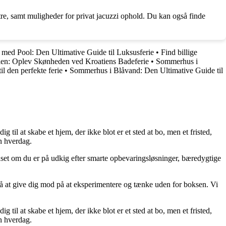
e, samt muligheder for privat jacuzzi ophold. Du kan også finde
ed Pool: Den Ultimative Guide til Luksusferie
•
Find billige
tien: Oplev Skønheden ved Kroatiens Badeferie
•
Sommerhus i
l den perfekte ferie
•
Sommerhus i Blåvand: Den Ultimative Guide til
g til at skabe et hjem, der ikke blot er et sted at bo, men et fristed,
in hverdag.
Uanset om du er på udkig efter smarte opbevaringsløsninger, bæredygtige
ik på at give dig mod på at eksperimentere og tænke uden for boksen. Vi
g til at skabe et hjem, der ikke blot er et sted at bo, men et fristed,
in hverdag.