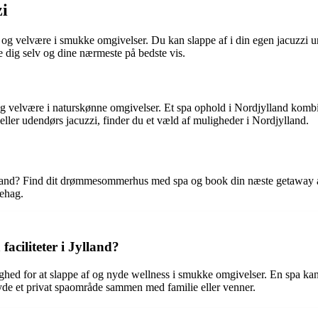
zi
us og velvære i smukke omgivelser. Du kan slappe af i din egen jacuzzi 
 dig selv og dine nærmeste på bedste vis.
og velvære i naturskønne omgivelser. Et spa ophold i Nordjylland komb
ller udendørs jacuzzi, finder du et væld af muligheder i Nordjylland.
 Jylland? Find dit drømmesommerhus med spa og book din næste getaway 
behag.
aciliteter i Jylland?
ighed for at slappe af og nyde wellness i smukke omgivelser. En spa ka
yde et privat spaområde sammen med familie eller venner.