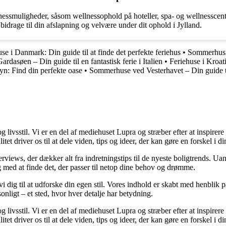
ssmuligheder, såsom wellnessophold på hoteller, spa- og wellnesscentr
idrage til din afslapning og velvære under dit ophold i Jylland.
 i Danmark: Din guide til at finde det perfekte feriehus
•
Sommerhus m
ardasøen – Din guide til en fantastisk ferie i Italien
•
Feriehuse i Kroa
n: Find din perfekte oase
•
Sommerhuse ved Vesterhavet – Din guide ti
livsstil. Vi er en del af mediehuset Lupra og stræber efter at inspirere di
tet driver os til at dele viden, tips og ideer, der kan gøre en forskel i d
nterviews, der dækker alt fra indretningstips til de nyeste boligtrends. 
 dig med at finde det, der passer til netop dine behov og drømme.
er vi dig til at udforske din egen stil. Vores indhold er skabt med henbl
sonligt – et sted, hvor hver detalje har betydning.
livsstil. Vi er en del af mediehuset Lupra og stræber efter at inspirere di
tet driver os til at dele viden, tips og ideer, der kan gøre en forskel i d