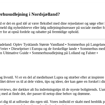
rhusudlejning i Nordsjælland?
er det en god idé at være fleksibel med dine rejsedatoer og søge efter la
eld dig nyhedsbreve eller følg udlejningsbureauer på sociale medier for 
 for at opnå fordele og rabatter på fremtidige ophold.
adeland: Oplev Tysklands Største Vandland
•
Sommerhus på Langeland 
Ferier
•
Dieselpriser i Europa og de forskellige lande
•
Sommerhus med P
n Ultimative Guide
•
Sommerhusudlejning på Lolland og Falster
•
livsstil. Vi er en del af mediehuset Lupra og stræber efter at inspirere di
tet driver os til at dele viden, tips og ideer, der kan gøre en forskel i d
nterviews, der dækker alt fra indretningstips til de nyeste boligtrends. 
 dig med at finde det, der passer til netop dine behov og drømme.
er vi dig til at udforske din egen stil. Vores indhold er skabt med henbl