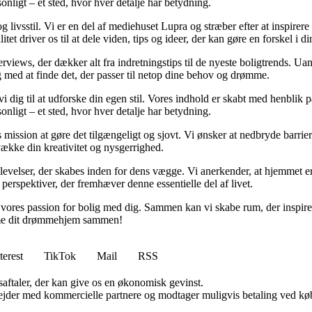
sonligt – et sted, hvor hver detalje har betydning.
livsstil. Vi er en del af mediehuset Lupra og stræber efter at inspirere di
tet driver os til at dele viden, tips og ideer, der kan gøre en forskel i d
nterviews, der dækker alt fra indretningstips til de nyeste boligtrends. 
 dig med at finde det, der passer til netop dine behov og drømme.
er vi dig til at udforske din egen stil. Vores indhold er skabt med henbl
sonligt – et sted, hvor hver detalje har betydning.
mission at gøre det tilgængeligt og sjovt. Vi ønsker at nedbryde barriere
vække din kreativitet og nysgerrighed.
elser, der skabes inden for dens vægge. Vi anerkender, at hjemmet er m
 perspektiver, der fremhæver denne essentielle del af livet.
le vores passion for bolig med dig. Sammen kan vi skabe rum, der inspire
orme dit drømmehjem sammen!
terest
TikTok
Mail
RSS
saftaler, der kan give os en økonomisk gevinst.
jder med kommercielle partnere og modtager muligvis betaling ved køb.