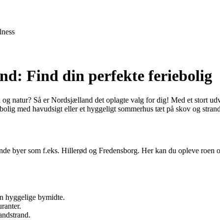
lness
nd: Find din perfekte feriebolig
g natur? Så er Nordsjælland det oplagte valg for dig! Med et stort udv
iebolig med havudsigt eller et hyggeligt sommerhus tæt på skov og stran
de byer som f.eks. Hillerød og Fredensborg. Her kan du opleve roen o
en hyggelige bymidte.
ranter.
sandstrand.