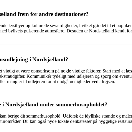
jælland frem for andre destinationer?
de kystbyer og kulturelle seværdigheder, hvilket gør det til et popul
ed bylivets pulserende atmosfære. Desuden er Nordsjælland kendt for si
usudlejning i Nordsjælland?
t vigtigt at være opmærksom på nogle vigtige faktorer. Start med at læs
e ekstraudgifter. Kommunikér tydeligt med udlejeren og spørg om eventu
er mangler til udlejeren for at undgå uenigheder ved afrejsen.
ve i Nordsjælland under sommerhusopholdet?
 kan berige dit sommerhusophold. Udforsk de idylliske strande og maler
turområder. Du kan også nyde lokale delikatesser på hyggelige restauran