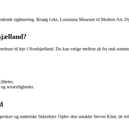
pændende sightseeing. Besøg f.eks. Louisiana Museum of Modern Art, Dyr
sjælland?
erhuse til leje i Nordsjælland. Du kan vælge mellem alt fra små sommer
liteter.
 og seværdigheder.
d
skær og maleriske fiskerlejer. Oplev den smukke Stevns Klint, de rolige