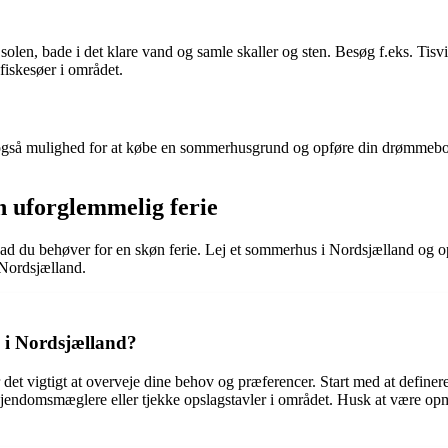
len, bade i det klare vand og samle skaller og sten. Besøg f.eks. Tisvi
fiskesøer i området.
så mulighed for at købe en sommerhusgrund og opføre din drømmebolig
n uforglemmelig ferie
, hvad du behøver for en skøn ferie. Lej et sommerhus i Nordsjælland og 
 Nordsjælland.
e i Nordsjælland?
r det vigtigt at overveje dine behov og præferencer. Start med at definer
ejendomsmæglere eller tjekke opslagstavler i området. Husk at være opm