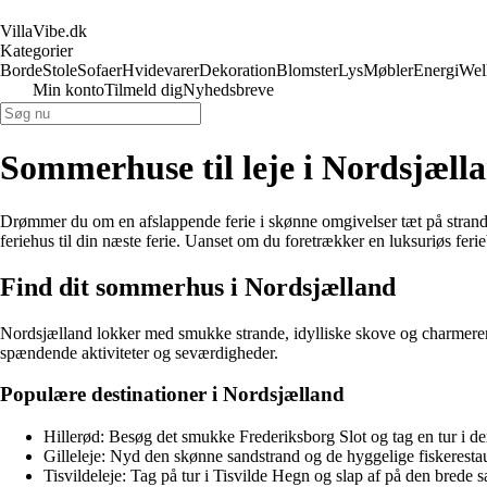
VillaVibe.dk
Kategorier
Borde
Stole
Sofaer
Hvidevarer
Dekoration
Blomster
Lys
Møbler
Energi
Wel
Min konto
Tilmeld dig
Nyhedsbreve
Sommerhuse til leje i Nordsjælla
Drømmer du om en afslappende ferie i skønne omgivelser tæt på strand o
feriehus til din næste ferie. Uanset om du foretrækker en luksuriøs fer
Find dit sommerhus i Nordsjælland
Nordsjælland lokker med smukke strande, idylliske skove og charmeren
spændende aktiviteter og seværdigheder.
Populære destinationer i Nordsjælland
Hillerød: Besøg det smukke Frederiksborg Slot og tag en tur i d
Gilleleje: Nyd den skønne sandstrand og de hyggelige fiskerestau
Tisvildeleje: Tag på tur i Tisvilde Hegn og slap af på den brede 