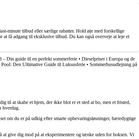
st-minute tilbud eller særlige rabatter. Hold øje med forskellige
at få adgang til eksklusive tilbud. Du kan også overveje at leje et
– Din guide til en perfekt sommerferie
•
Dieselpriser i Europa og de
ool: Den Ultimative Guide til Luksusferie
•
Sommerhusudlejning på
g til at skabe et hjem, der ikke blot er et sted at bo, men et fristed,
in hverdag.
Uanset om du er på udkig efter smarte opbevaringsløsninger, bæredygtige
ik på at give dig mod på at eksperimentere og tænke uden for boksen. Vi