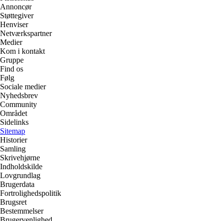
Annoncør
Støttegiver
Henviser
Netværkspartner
Medier
Kom i kontakt
Gruppe
Find os
Følg
Sociale medier
Nyhedsbrev
Community
Området
Sidelinks
Sitemap
Historier
Samling
Skrivehjørne
Indholdskilde
Lovgrundlag
Brugerdata
Fortrolighedspolitik
Brugsret
Bestemmelser
Brugervenlighed