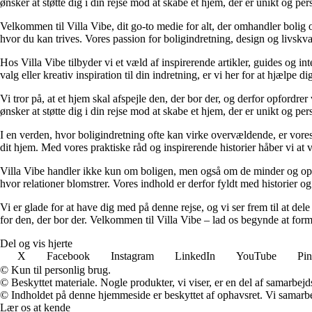
ønsker at støtte dig i din rejse mod at skabe et hjem, der er unikt og per
Velkommen til Villa Vibe, dit go-to medie for alt, der omhandler bolig og 
hvor du kan trives. Vores passion for boligindretning, design og livskvali
Hos Villa Vibe tilbyder vi et væld af inspirerende artikler, guides og i
valg eller kreativ inspiration til din indretning, er vi her for at hjælpe
Vi tror på, at et hjem skal afspejle den, der bor der, og derfor opfordr
ønsker at støtte dig i din rejse mod at skabe et hjem, der er unikt og per
I en verden, hvor boligindretning ofte kan virke overvældende, er vores 
dit hjem. Med vores praktiske råd og inspirerende historier håber vi at 
Villa Vibe handler ikke kun om boligen, men også om de minder og oplev
hvor relationer blomstrer. Vores indhold er derfor fyldt med historier og
Vi er glade for at have dig med på denne rejse, og vi ser frem til at de
for den, der bor der. Velkommen til Villa Vibe – lad os begynde at f
Del og vis hjerte
X
Facebook
Instagram
LinkedIn
YouTube
Pin
© Kun til personlig brug.
© Beskyttet materiale. Nogle produkter, vi viser, er en del af samarbejd
© Indholdet på denne hjemmeside er beskyttet af ophavsret. Vi samarbe
Lær os at kende