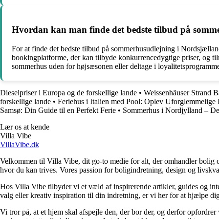
Hvordan kan man finde det bedste tilbud på somme
For at finde det bedste tilbud på sommerhusudlejning i Nordsjælland 
bookingplatforme, der kan tilbyde konkurrencedygtige priser, og tilm
sommerhus uden for højsæsonen eller deltage i loyalitetsprogrammer
Dieselpriser i Europa og de forskellige lande
•
Weissenhäuser Strand B
forskellige lande
•
Feriehus i Italien med Pool: Oplev Uforglemmelige 
Samsø: Din Guide til en Perfekt Ferie
•
Sommerhus i Nordjylland – De
Lær os at kende
Villa Vibe
VillaVibe.dk
Velkommen til Villa Vibe, dit go-to medie for alt, der omhandler bolig og 
hvor du kan trives. Vores passion for boligindretning, design og livskvali
Hos Villa Vibe tilbyder vi et væld af inspirerende artikler, guides og i
valg eller kreativ inspiration til din indretning, er vi her for at hjælpe
Vi tror på, at et hjem skal afspejle den, der bor der, og derfor opfordr