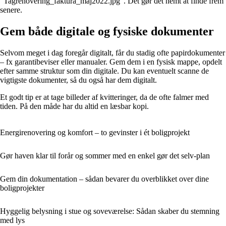
“Tagrenovering_faktura_maj2022.jpg”. Det gør det nemt at finde frem
senere.
Gem både digitale og fysiske dokumenter
Selvom meget i dag foregår digitalt, får du stadig ofte papirdokumenter
– fx garantibeviser eller manualer. Gem dem i en fysisk mappe, opdelt
efter samme struktur som din digitale. Du kan eventuelt scanne de
vigtigste dokumenter, så du også har dem digitalt.
Et godt tip er at tage billeder af kvitteringer, da de ofte falmer med
tiden. På den måde har du altid en læsbar kopi.
Energirenovering og komfort – to gevinster i ét boligprojekt
Gør haven klar til forår og sommer med en enkel gør det selv-plan
Gem din dokumentation – sådan bevarer du overblikket over dine
boligprojekter
Hyggelig belysning i stue og soveværelse: Sådan skaber du stemning
med lys