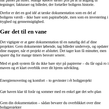
har passet på huset. Mange købere sætter pris på at få adgang til
tegninger, fakturaer og billeder, der fortæller boligens historie.
Derfor er det en god idé at tænke dokumentation som en del af
boligens værdi – ikke bare som papirarbejde, men som en investering i
tryghed og gennemsigtighed.
Gør det til en vane
Det vigtigste er at gøre dokumentation til en naturlig del af dine
projekter. Gem dokumenter løbende, tag billeder undervejs, og opdater
dine mapper, når et projekt er afsluttet. Det tager kun få minutter, men
sparer dig for mange timers besvær senere.
Med et godt system får du ikke bare styr på papirerne – du får også ro i
maven og et klart overblik over dit hjems udvikling.
Energirenovering og komfort – to gevinster i ét boligprojekt
Gør haven klar til forår og sommer med en enkel gør det selv-plan
Gem din dokumentation – sådan bevarer du overblikket over dine
boligprojekter