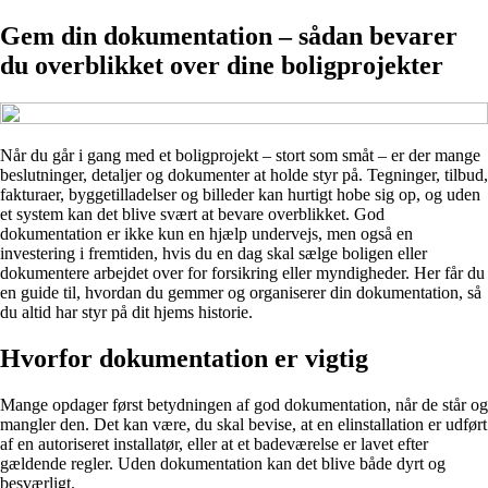
Gem din dokumentation – sådan bevarer
du overblikket over dine boligprojekter
Når du går i gang med et boligprojekt – stort som småt – er der mange
beslutninger, detaljer og dokumenter at holde styr på. Tegninger, tilbud,
fakturaer, byggetilladelser og billeder kan hurtigt hobe sig op, og uden
et system kan det blive svært at bevare overblikket. God
dokumentation er ikke kun en hjælp undervejs, men også en
investering i fremtiden, hvis du en dag skal sælge boligen eller
dokumentere arbejdet over for forsikring eller myndigheder. Her får du
en guide til, hvordan du gemmer og organiserer din dokumentation, så
du altid har styr på dit hjems historie.
Hvorfor dokumentation er vigtig
Mange opdager først betydningen af god dokumentation, når de står og
mangler den. Det kan være, du skal bevise, at en elinstallation er udført
af en autoriseret installatør, eller at et badeværelse er lavet efter
gældende regler. Uden dokumentation kan det blive både dyrt og
besværligt.