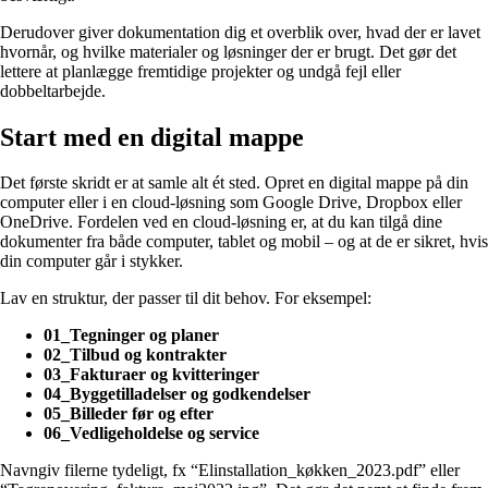
Derudover giver dokumentation dig et overblik over, hvad der er lavet
hvornår, og hvilke materialer og løsninger der er brugt. Det gør det
lettere at planlægge fremtidige projekter og undgå fejl eller
dobbeltarbejde.
Start med en digital mappe
Det første skridt er at samle alt ét sted. Opret en digital mappe på din
computer eller i en cloud-løsning som Google Drive, Dropbox eller
OneDrive. Fordelen ved en cloud-løsning er, at du kan tilgå dine
dokumenter fra både computer, tablet og mobil – og at de er sikret, hvis
din computer går i stykker.
Lav en struktur, der passer til dit behov. For eksempel:
01_Tegninger og planer
02_Tilbud og kontrakter
03_Fakturaer og kvitteringer
04_Byggetilladelser og godkendelser
05_Billeder før og efter
06_Vedligeholdelse og service
Navngiv filerne tydeligt, fx “Elinstallation_køkken_2023.pdf” eller