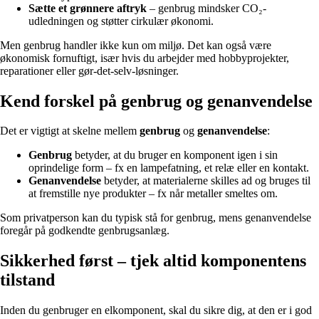
Sætte et grønnere aftryk
– genbrug mindsker CO₂-
udledningen og støtter cirkulær økonomi.
Men genbrug handler ikke kun om miljø. Det kan også være
økonomisk fornuftigt, især hvis du arbejder med hobbyprojekter,
reparationer eller gør-det-selv-løsninger.
Kend forskel på genbrug og genanvendelse
Det er vigtigt at skelne mellem
genbrug
og
genanvendelse
:
Genbrug
betyder, at du bruger en komponent igen i sin
oprindelige form – fx en lampefatning, et relæ eller en kontakt.
Genanvendelse
betyder, at materialerne skilles ad og bruges til
at fremstille nye produkter – fx når metaller smeltes om.
Som privatperson kan du typisk stå for genbrug, mens genanvendelse
foregår på godkendte genbrugsanlæg.
Sikkerhed først – tjek altid komponentens
tilstand
Inden du genbruger en elkomponent, skal du sikre dig, at den er i god