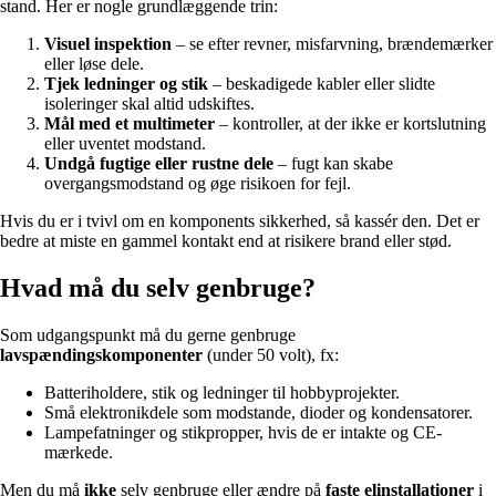
stand. Her er nogle grundlæggende trin:
Visuel inspektion
– se efter revner, misfarvning, brændemærker
eller løse dele.
Tjek ledninger og stik
– beskadigede kabler eller slidte
isoleringer skal altid udskiftes.
Mål med et multimeter
– kontroller, at der ikke er kortslutning
eller uventet modstand.
Undgå fugtige eller rustne dele
– fugt kan skabe
overgangsmodstand og øge risikoen for fejl.
Hvis du er i tvivl om en komponents sikkerhed, så kassér den. Det er
bedre at miste en gammel kontakt end at risikere brand eller stød.
Hvad må du selv genbruge?
Som udgangspunkt må du gerne genbruge
lavspændingskomponenter
(under 50 volt), fx:
Batteriholdere, stik og ledninger til hobbyprojekter.
Små elektronikdele som modstande, dioder og kondensatorer.
Lampefatninger og stikpropper, hvis de er intakte og CE-
mærkede.
Men du må
ikke
selv genbruge eller ændre på
faste elinstallationer
i