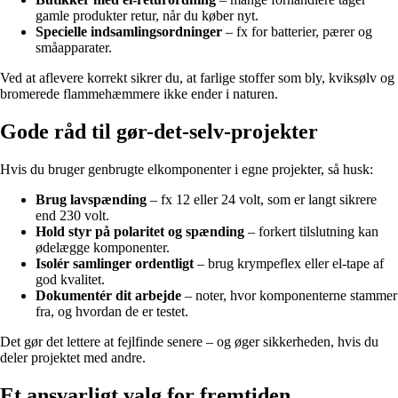
gamle produkter retur, når du køber nyt.
Specielle indsamlingsordninger
– fx for batterier, pærer og
småapparater.
Ved at aflevere korrekt sikrer du, at farlige stoffer som bly, kviksølv og
bromerede flammehæmmere ikke ender i naturen.
Gode råd til gør-det-selv-projekter
Hvis du bruger genbrugte elkomponenter i egne projekter, så husk:
Brug lavspænding
– fx 12 eller 24 volt, som er langt sikrere
end 230 volt.
Hold styr på polaritet og spænding
– forkert tilslutning kan
ødelægge komponenter.
Isolér samlinger ordentligt
– brug krympeflex eller el-tape af
god kvalitet.
Dokumentér dit arbejde
– noter, hvor komponenterne stammer
fra, og hvordan de er testet.
Det gør det lettere at fejlfinde senere – og øger sikkerheden, hvis du
deler projektet med andre.
Et ansvarligt valg for fremtiden