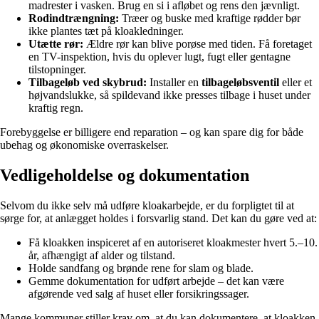
madrester i vasken. Brug en si i afløbet og rens den jævnligt.
Rodindtrængning:
Træer og buske med kraftige rødder bør
ikke plantes tæt på kloakledninger.
Utætte rør:
Ældre rør kan blive porøse med tiden. Få foretaget
en TV-inspektion, hvis du oplever lugt, fugt eller gentagne
tilstopninger.
Tilbageløb ved skybrud:
Installer en
tilbageløbsventil
eller et
højvandslukke, så spildevand ikke presses tilbage i huset under
kraftig regn.
Forebyggelse er billigere end reparation – og kan spare dig for både
ubehag og økonomiske overraskelser.
Vedligeholdelse og dokumentation
Selvom du ikke selv må udføre kloakarbejde, er du forpligtet til at
sørge for, at anlægget holdes i forsvarlig stand. Det kan du gøre ved at:
Få kloakken inspiceret af en autoriseret kloakmester hvert 5.–10.
år, afhængigt af alder og tilstand.
Holde sandfang og brønde rene for slam og blade.
Gemme dokumentation for udført arbejde – det kan være
afgørende ved salg af huset eller forsikringssager.
Mange kommuner stiller krav om, at du kan dokumentere, at kloakken