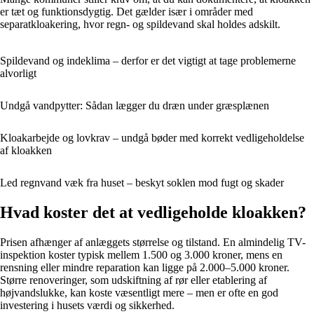
er tæt og funktionsdygtig. Det gælder især i områder med
separatkloakering, hvor regn- og spildevand skal holdes adskilt.
Spildevand og indeklima – derfor er det vigtigt at tage problemerne
alvorligt
Undgå vandpytter: Sådan lægger du dræn under græsplænen
Kloakarbejde og lovkrav – undgå bøder med korrekt vedligeholdelse
af kloakken
Led regnvand væk fra huset – beskyt soklen mod fugt og skader
Hvad koster det at vedligeholde kloakken?
Prisen afhænger af anlæggets størrelse og tilstand. En almindelig TV-
inspektion koster typisk mellem 1.500 og 3.000 kroner, mens en
rensning eller mindre reparation kan ligge på 2.000–5.000 kroner.
Større renoveringer, som udskiftning af rør eller etablering af
højvandslukke, kan koste væsentligt mere – men er ofte en god
investering i husets værdi og sikkerhed.