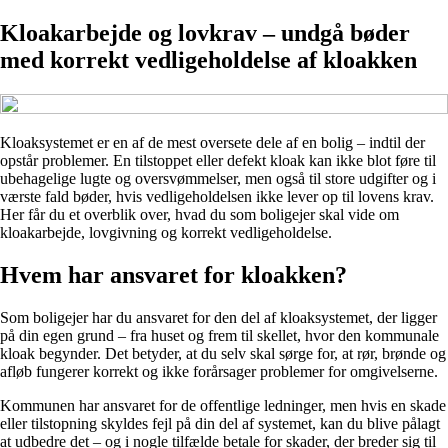
Kloakarbejde og lovkrav – undgå bøder
med korrekt vedligeholdelse af kloakken
Kloaksystemet er en af de mest oversete dele af en bolig – indtil der
opstår problemer. En tilstoppet eller defekt kloak kan ikke blot føre til
ubehagelige lugte og oversvømmelser, men også til store udgifter og i
værste fald bøder, hvis vedligeholdelsen ikke lever op til lovens krav.
Her får du et overblik over, hvad du som boligejer skal vide om
kloakarbejde, lovgivning og korrekt vedligeholdelse.
Hvem har ansvaret for kloakken?
Som boligejer har du ansvaret for den del af kloaksystemet, der ligger
på din egen grund – fra huset og frem til skellet, hvor den kommunale
kloak begynder. Det betyder, at du selv skal sørge for, at rør, brønde og
afløb fungerer korrekt og ikke forårsager problemer for omgivelserne.
Kommunen har ansvaret for de offentlige ledninger, men hvis en skade
eller tilstopning skyldes fejl på din del af systemet, kan du blive pålagt
at udbedre det – og i nogle tilfælde betale for skader, der breder sig til