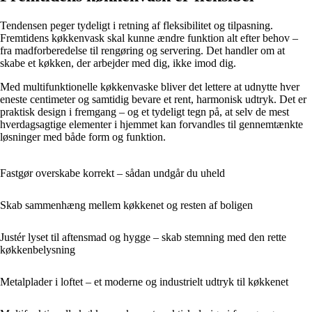
Tendensen peger tydeligt i retning af fleksibilitet og tilpasning.
Fremtidens køkkenvask skal kunne ændre funktion alt efter behov –
fra madforberedelse til rengøring og servering. Det handler om at
skabe et køkken, der arbejder med dig, ikke imod dig.
Med multifunktionelle køkkenvaske bliver det lettere at udnytte hver
eneste centimeter og samtidig bevare et rent, harmonisk udtryk. Det er
praktisk design i fremgang – og et tydeligt tegn på, at selv de mest
hverdagsagtige elementer i hjemmet kan forvandles til gennemtænkte
løsninger med både form og funktion.
Fastgør overskabe korrekt – sådan undgår du uheld
Skab sammenhæng mellem køkkenet og resten af boligen
Justér lyset til aftensmad og hygge – skab stemning med den rette
køkkenbelysning
Metalplader i loftet – et moderne og industrielt udtryk til køkkenet