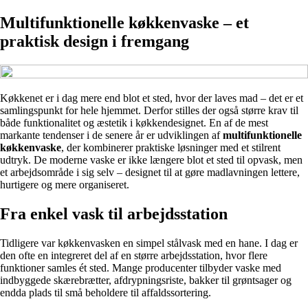
Multifunktionelle køkkenvaske – et
praktisk design i fremgang
Køkkenet er i dag mere end blot et sted, hvor der laves mad – det er et
samlingspunkt for hele hjemmet. Derfor stilles der også større krav til
både funktionalitet og æstetik i køkkendesignet. En af de mest
markante tendenser i de senere år er udviklingen af
multifunktionelle
køkkenvaske
, der kombinerer praktiske løsninger med et stilrent
udtryk. De moderne vaske er ikke længere blot et sted til opvask, men
et arbejdsområde i sig selv – designet til at gøre madlavningen lettere,
hurtigere og mere organiseret.
Fra enkel vask til arbejdsstation
Tidligere var køkkenvasken en simpel stålvask med en hane. I dag er
den ofte en integreret del af en større arbejdsstation, hvor flere
funktioner samles ét sted. Mange producenter tilbyder vaske med
indbyggede skærebrætter, afdrypningsriste, bakker til grøntsager og
endda plads til små beholdere til affaldssortering.