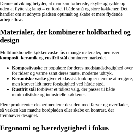
Denne udvikling betyder, at man kan forberede, skylle og rydde op
uden at flytte sig langt – en fordel i både små og store køkkener. Det
handler om at udnytte pladsen optimalt og skabe et mere flydende
arbejdsflow.
Materialer, der kombinerer holdbarhed og
design
Multifunktionelle køkkenvaske fås i mange materialer, men især
komposit
,
keramik
og
rustfrit stål
dominerer markedet.
Kompositvaske
er populære for deres modstandsdygtighed over
for ridser og varme samt deres matte, moderne udtryk.
Keramiske vaske
giver et klassisk look og er nemme at rengøre,
men kræver lidt mere forsigtighed ved hårde stød.
Rustfrit stål
forbliver et tidløst valg, der passer til både
minimalistiske og industrielle køkkener.
Flere producenter eksperimenterer desuden med farver og overflader,
så vasken kan matche bordpladen eller skabe en kontrast, der
fremhæver designet.
Ergonomi og bæredygtighed i fokus