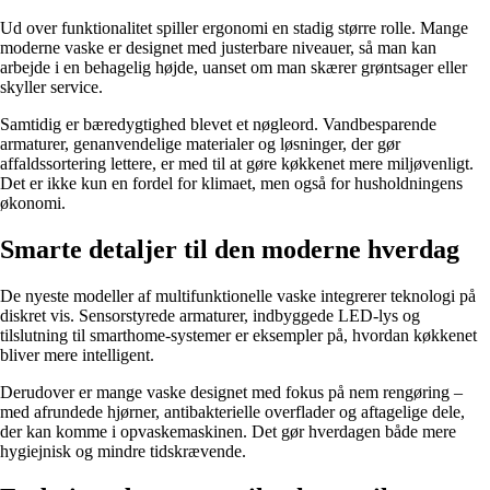
Ud over funktionalitet spiller ergonomi en stadig større rolle. Mange
moderne vaske er designet med justerbare niveauer, så man kan
arbejde i en behagelig højde, uanset om man skærer grøntsager eller
skyller service.
Samtidig er bæredygtighed blevet et nøgleord. Vandbesparende
armaturer, genanvendelige materialer og løsninger, der gør
affaldssortering lettere, er med til at gøre køkkenet mere miljøvenligt.
Det er ikke kun en fordel for klimaet, men også for husholdningens
økonomi.
Smarte detaljer til den moderne hverdag
De nyeste modeller af multifunktionelle vaske integrerer teknologi på
diskret vis. Sensorstyrede armaturer, indbyggede LED-lys og
tilslutning til smarthome-systemer er eksempler på, hvordan køkkenet
bliver mere intelligent.
Derudover er mange vaske designet med fokus på nem rengøring –
med afrundede hjørner, antibakterielle overflader og aftagelige dele,
der kan komme i opvaskemaskinen. Det gør hverdagen både mere
hygiejnisk og mindre tidskrævende.