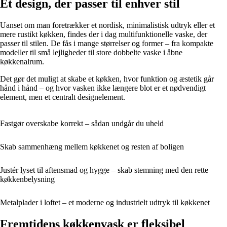
Et design, der passer til enhver stil
Uanset om man foretrækker et nordisk, minimalistisk udtryk eller et
mere rustikt køkken, findes der i dag multifunktionelle vaske, der
passer til stilen. De fås i mange størrelser og former – fra kompakte
modeller til små lejligheder til store dobbelte vaske i åbne
køkkenalrum.
Det gør det muligt at skabe et køkken, hvor funktion og æstetik går
hånd i hånd – og hvor vasken ikke længere blot er et nødvendigt
element, men et centralt designelement.
Fastgør overskabe korrekt – sådan undgår du uheld
Skab sammenhæng mellem køkkenet og resten af boligen
Justér lyset til aftensmad og hygge – skab stemning med den rette
køkkenbelysning
Metalplader i loftet – et moderne og industrielt udtryk til køkkenet
Fremtidens køkkenvask er fleksibel