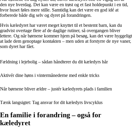
den nye hverdag. Det kan være en trøst og et fast holdepunkt i en tid,
hvor huset føles mere stille. Samtidig kan det være en god idé at
forberede både dig selv og dyret på forandringen.
Hvis kæledyret har været meget knyttet til et bestemt barn, kan du
gradvist overtage flere af de daglige rutiner, så overgangen bliver
lettere. Og når børnene kommer hjem på besøg, kan det være hyggeligt
at lade dem genoptage kontakten – men uden at forstyrre de nye vaner,
som dyret har fået.
Fældning i lejebolig – sådan håndterer du dit kæledyrs hår
Aktivér dine høns i vintermånederne med enkle tricks
Når børnene bliver ældre – justér kæledyrets plads i familien
Tænk langsigtet: Tag ansvar for dit kæledyrs livscyklus
En familie i forandring – også for
kæledyret