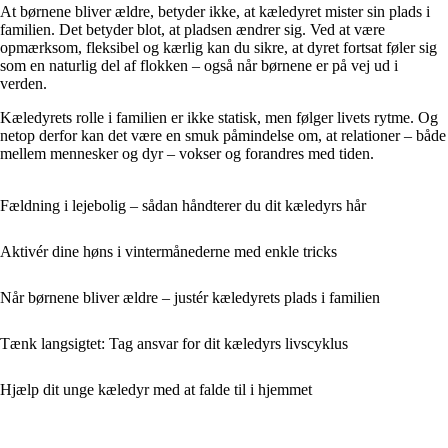
At børnene bliver ældre, betyder ikke, at kæledyret mister sin plads i
familien. Det betyder blot, at pladsen ændrer sig. Ved at være
opmærksom, fleksibel og kærlig kan du sikre, at dyret fortsat føler sig
som en naturlig del af flokken – også når børnene er på vej ud i
verden.
Kæledyrets rolle i familien er ikke statisk, men følger livets rytme. Og
netop derfor kan det være en smuk påmindelse om, at relationer – både
mellem mennesker og dyr – vokser og forandres med tiden.
Fældning i lejebolig – sådan håndterer du dit kæledyrs hår
Aktivér dine høns i vintermånederne med enkle tricks
Når børnene bliver ældre – justér kæledyrets plads i familien
Tænk langsigtet: Tag ansvar for dit kæledyrs livscyklus
Hjælp dit unge kæledyr med at falde til i hjemmet