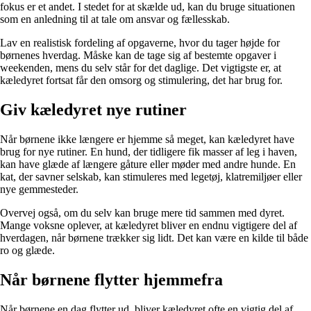
fokus er et andet. I stedet for at skælde ud, kan du bruge situationen
som en anledning til at tale om ansvar og fællesskab.
Lav en realistisk fordeling af opgaverne, hvor du tager højde for
børnenes hverdag. Måske kan de tage sig af bestemte opgaver i
weekenden, mens du selv står for det daglige. Det vigtigste er, at
kæledyret fortsat får den omsorg og stimulering, det har brug for.
Giv kæledyret nye rutiner
Når børnene ikke længere er hjemme så meget, kan kæledyret have
brug for nye rutiner. En hund, der tidligere fik masser af leg i haven,
kan have glæde af længere gåture eller møder med andre hunde. En
kat, der savner selskab, kan stimuleres med legetøj, klatremiljøer eller
nye gemmesteder.
Overvej også, om du selv kan bruge mere tid sammen med dyret.
Mange voksne oplever, at kæledyret bliver en endnu vigtigere del af
hverdagen, når børnene trækker sig lidt. Det kan være en kilde til både
ro og glæde.
Når børnene flytter hjemmefra
Når børnene en dag flytter ud, bliver kæledyret ofte en vigtig del af