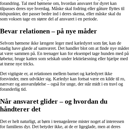
forandring. Tal med børnene om, hvordan ansvaret for dyret kan
tilpasses deres nye hverdag. Måske skal fodring eller gåture flyttes til
tidspunkter, der passer bedre ind i deres skema, eller måske skal du
som voksen tage en større del af ansvaret i en periode.
Bevar relationen – på nye måder
Selvom børnene ikke længere leger med kæledyret som før, kan de
stadig have glæde af samværet. Det handler blot om at finde nye måder
at være sammen på. En teenager kan for eksempel tage hunden med på
løbetur, bruge katten som selskab under lektielæsning eller hjælpe med
at træne nye tricks.
Det vigtigste er, at relationen mellem barnet og kæledyret ikke
forsvinder, men udvikler sig. Kæledyr kan fortsat være en kilde til ro,
nærvær og ansvarsfølelse – også for unge, der står midt i en travl og
foranderlig tid.
Når ansvaret glider – og hvordan du
håndterer det
Det er helt naturligt, at børn i teenageårene mister noget af interessen
for familiens dyr. Det betyder ikke, at de er ligeglade, men at deres