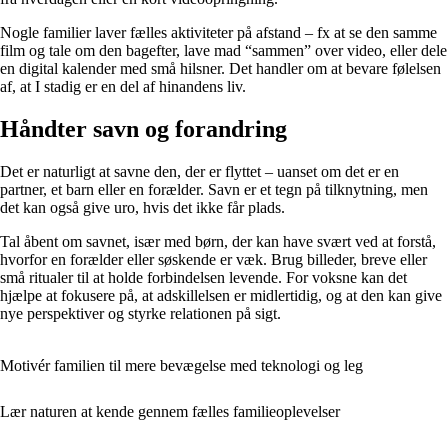
Nogle familier laver fælles aktiviteter på afstand – fx at se den samme
film og tale om den bagefter, lave mad “sammen” over video, eller dele
en digital kalender med små hilsner. Det handler om at bevare følelsen
af, at I stadig er en del af hinandens liv.
Håndter savn og forandring
Det er naturligt at savne den, der er flyttet – uanset om det er en
partner, et barn eller en forælder. Savn er et tegn på tilknytning, men
det kan også give uro, hvis det ikke får plads.
Tal åbent om savnet, især med børn, der kan have svært ved at forstå,
hvorfor en forælder eller søskende er væk. Brug billeder, breve eller
små ritualer til at holde forbindelsen levende. For voksne kan det
hjælpe at fokusere på, at adskillelsen er midlertidig, og at den kan give
nye perspektiver og styrke relationen på sigt.
Motivér familien til mere bevægelse med teknologi og leg
Lær naturen at kende gennem fælles familieoplevelser