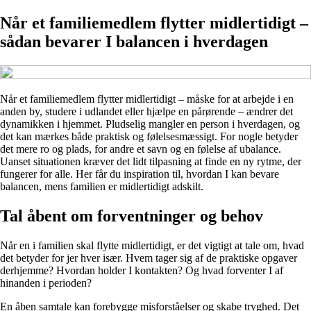
Når et familiemedlem flytter midlertidigt –
sådan bevarer I balancen i hverdagen
Når et familiemedlem flytter midlertidigt – måske for at arbejde i en
anden by, studere i udlandet eller hjælpe en pårørende – ændrer det
dynamikken i hjemmet. Pludselig mangler en person i hverdagen, og
det kan mærkes både praktisk og følelsesmæssigt. For nogle betyder
det mere ro og plads, for andre et savn og en følelse af ubalance.
Uanset situationen kræver det lidt tilpasning at finde en ny rytme, der
fungerer for alle. Her får du inspiration til, hvordan I kan bevare
balancen, mens familien er midlertidigt adskilt.
Tal åbent om forventninger og behov
Når en i familien skal flytte midlertidigt, er det vigtigt at tale om, hvad
det betyder for jer hver især. Hvem tager sig af de praktiske opgaver
derhjemme? Hvordan holder I kontakten? Og hvad forventer I af
hinanden i perioden?
En åben samtale kan forebygge misforståelser og skabe tryghed. Det