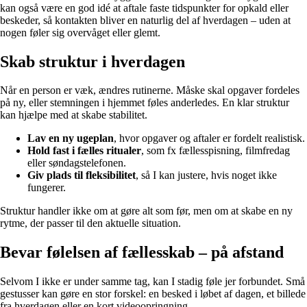
kan også være en god idé at aftale faste tidspunkter for opkald eller
beskeder, så kontakten bliver en naturlig del af hverdagen – uden at
nogen føler sig overvåget eller glemt.
Skab struktur i hverdagen
Når en person er væk, ændres rutinerne. Måske skal opgaver fordeles
på ny, eller stemningen i hjemmet føles anderledes. En klar struktur
kan hjælpe med at skabe stabilitet.
Lav en ny ugeplan
, hvor opgaver og aftaler er fordelt realistisk.
Hold fast i fælles ritualer
, som fx fællesspisning, filmfredag
eller søndagstelefonen.
Giv plads til fleksibilitet
, så I kan justere, hvis noget ikke
fungerer.
Struktur handler ikke om at gøre alt som før, men om at skabe en ny
rytme, der passer til den aktuelle situation.
Bevar følelsen af fællesskab – på afstand
Selvom I ikke er under samme tag, kan I stadig føle jer forbundet. Små
gestusser kan gøre en stor forskel: en besked i løbet af dagen, et billede
fra hverdagen eller en kort videoopringning.