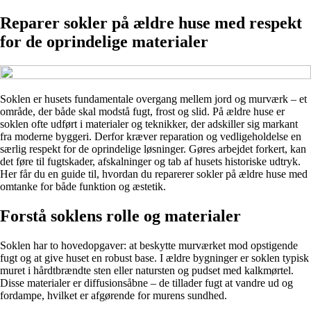
Reparer sokler på ældre huse med respekt
for de oprindelige materialer
Soklen er husets fundamentale overgang mellem jord og murværk – et
område, der både skal modstå fugt, frost og slid. På ældre huse er
soklen ofte udført i materialer og teknikker, der adskiller sig markant
fra moderne byggeri. Derfor kræver reparation og vedligeholdelse en
særlig respekt for de oprindelige løsninger. Gøres arbejdet forkert, kan
det føre til fugtskader, afskalninger og tab af husets historiske udtryk.
Her får du en guide til, hvordan du reparerer sokler på ældre huse med
omtanke for både funktion og æstetik.
Forstå soklens rolle og materialer
Soklen har to hovedopgaver: at beskytte murværket mod opstigende
fugt og at give huset en robust base. I ældre bygninger er soklen typisk
muret i hårdtbrændte sten eller natursten og pudset med kalkmørtel.
Disse materialer er diffusionsåbne – de tillader fugt at vandre ud og
fordampe, hvilket er afgørende for murens sundhed.