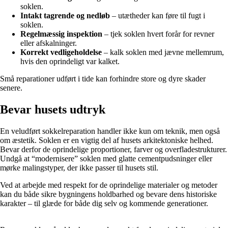
soklen.
Intakt tagrende og nedløb
– utætheder kan føre til fugt i
soklen.
Regelmæssig inspektion
– tjek soklen hvert forår for revner
eller afskalninger.
Korrekt vedligeholdelse
– kalk soklen med jævne mellemrum,
hvis den oprindeligt var kalket.
Små reparationer udført i tide kan forhindre store og dyre skader
senere.
Bevar husets udtryk
En veludført sokkelreparation handler ikke kun om teknik, men også
om æstetik. Soklen er en vigtig del af husets arkitektoniske helhed.
Bevar derfor de oprindelige proportioner, farver og overfladestrukturer.
Undgå at “modernisere” soklen med glatte cementpudsninger eller
mørke malingstyper, der ikke passer til husets stil.
Ved at arbejde med respekt for de oprindelige materialer og metoder
kan du både sikre bygningens holdbarhed og bevare dens historiske
karakter – til glæde for både dig selv og kommende generationer.