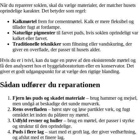
Når du reparerer soklen, skal du vælge materialer, der matcher husets
oprindelige karakter. Det betyder som regel:
Kalkmørtel
frem for cementmørtel. Kalk er mere fleksibel og
tillader fugt at fordampe.
Naturlige pigmenter
til farvet puds, hvis soklen oprindeligt var
kalket eller farvet.
Traditionelle teknikker
som filtsning eller vandskuring, der
giver en overflade, der passer til husets alder.
Hvis du er i tvivl, kan du tage en prøve af den eksisterende mørtel og
få den analyseret hos et byggelaboratorium eller en konservator. Det
giver et godt udgangspunkt for at vælge den rigtige blanding.
Sådan udfører du reparationen
Fjern løs puds og skadet materiale
– brug hammer og mejsel,
men undgå at beskadige det sunde murværk.
Rens overfladen
– børst støv og løse partikler væk, og fugt
området let inden du påfører ny mørtel.
Udfyld revner og huller
– brug en mørtel, der passer i styrke
og struktur til den oprindelige.
Puds i flere lag
– start med et groft lag, der giver vedhæftning,
og afslut med et finere lag.