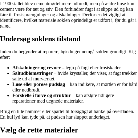
I 1900-tallet blev cementmørtel mere udbredt, men på ældre huse kan
cement være for tæt og stiv. Den forhindrer fugt i at slippe ud og kan
føre til frostsprængninger og afskalninger. Derfor er det vigtigt at
identificere, hvilket materiale soklen oprindeligt er udført i, før du går i
gang.
Undersøg soklens tilstand
Inden du begynder at reparere, bør du gennemgå soklen grundigt. Kig
efter:
Afskalninger og revner
– tegn på fugt eller frostskader.
Saltudblomstringer
– hvide krystaller, der viser, at fugt trækker
salte ud af murværket.
Løse eller porøse pudslag
– kan indikere, at mørtlen er for hård
eller nedbrudt.
Forskelle i farve og struktur
– kan afsløre tidligere
reparationer med uegnede materialer.
Brug en lille hammer eller spartel til forsigtigt at banke på overfladen.
En hul lyd kan tyde på, at pudsen har sluppet underlaget.
Vælg de rette materialer