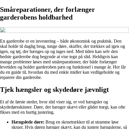
Småreparationer, der forlænger
garderobens holdbarhed
En garderobe er en investering – både økonomisk og praktisk. Den
skal holde til daglig brug, tunge døre, skuffer, der trækkes ud igen og
igen, og tøj, der hænges op og tages ned. Med tiden kan selv den
bedste garderobe dog begynde at vise tegn på slid. Heldigvis kan
mange problemer løses med småreparationer, der både forlænger
levetiden og holder garderoben pæn og funktionel i mange år. Her får
du en guide til, hvordan du med enkle midler kan vedligeholde og
reparere din garderobe.
Tjek hængsler og skydedøre jævnligt
Et af de første steder, hvor slid viser sig, er ved hængsler og
skydedørsskinner. Døre, der hænger skævt eller glider trægt, kan ofte
fikses med en hurtig justering.
Hængslede døre:
Brug en skruetrækker til at stramme løse
skruer. Hvis døren hænger skævt, kan du justere hængslerne, så