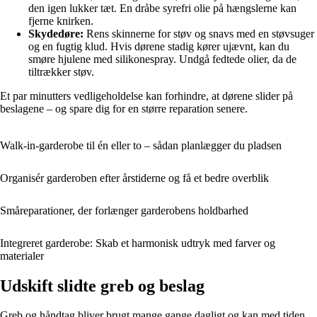
den igen lukker tæt. En dråbe syrefri olie på hængslerne kan
fjerne knirken.
Skydedøre:
Rens skinnerne for støv og snavs med en støvsuger
og en fugtig klud. Hvis dørene stadig kører ujævnt, kan du
smøre hjulene med silikonespray. Undgå fedtede olier, da de
tiltrækker støv.
Et par minutters vedligeholdelse kan forhindre, at dørene slider på
beslagene – og spare dig for en større reparation senere.
Walk-in-garderobe til én eller to – sådan planlægger du pladsen
Organisér garderoben efter årstiderne og få et bedre overblik
Småreparationer, der forlænger garderobens holdbarhed
Integreret garderobe: Skab et harmonisk udtryk med farver og
materialer
Udskift slidte greb og beslag
Greb og håndtag bliver brugt mange gange dagligt og kan med tiden