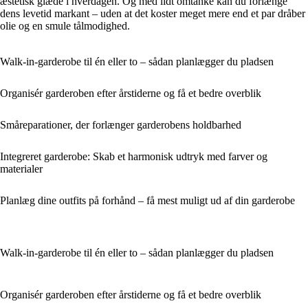
æstetisk glæde i hverdagen. Og med lidt omtanke kan du forlænge
dens levetid markant – uden at det koster meget mere end et par dråber
olie og en smule tålmodighed.
Walk-in-garderobe til én eller to – sådan planlægger du pladsen
Organisér garderoben efter årstiderne og få et bedre overblik
Småreparationer, der forlænger garderobens holdbarhed
Integreret garderobe: Skab et harmonisk udtryk med farver og
materialer
Planlæg dine outfits på forhånd – få mest muligt ud af din garderobe
Walk-in-garderobe til én eller to – sådan planlægger du pladsen
Organisér garderoben efter årstiderne og få et bedre overblik