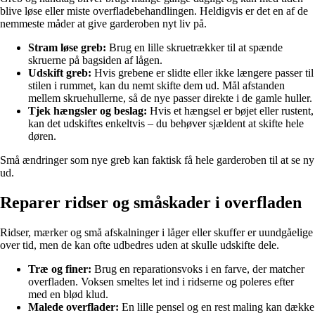
blive løse eller miste overfladebehandlingen. Heldigvis er det en af de
nemmeste måder at give garderoben nyt liv på.
Stram løse greb:
Brug en lille skruetrækker til at spænde
skruerne på bagsiden af lågen.
Udskift greb:
Hvis grebene er slidte eller ikke længere passer til
stilen i rummet, kan du nemt skifte dem ud. Mål afstanden
mellem skruehullerne, så de nye passer direkte i de gamle huller.
Tjek hængsler og beslag:
Hvis et hængsel er bøjet eller rustent,
kan det udskiftes enkeltvis – du behøver sjældent at skifte hele
døren.
Små ændringer som nye greb kan faktisk få hele garderoben til at se ny
ud.
Reparer ridser og småskader i overfladen
Ridser, mærker og små afskalninger i låger eller skuffer er uundgåelige
over tid, men de kan ofte udbedres uden at skulle udskifte dele.
Træ og finer:
Brug en reparationsvoks i en farve, der matcher
overfladen. Voksen smeltes let ind i ridserne og poleres efter
med en blød klud.
Malede overflader:
En lille pensel og en rest maling kan dække