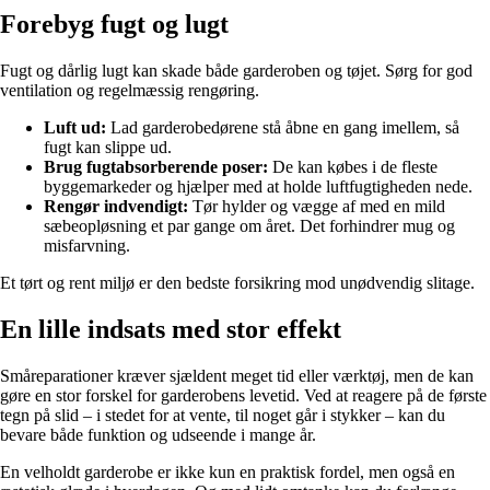
Forebyg fugt og lugt
Fugt og dårlig lugt kan skade både garderoben og tøjet. Sørg for god
ventilation og regelmæssig rengøring.
Luft ud:
Lad garderobedørene stå åbne en gang imellem, så
fugt kan slippe ud.
Brug fugtabsorberende poser:
De kan købes i de fleste
byggemarkeder og hjælper med at holde luftfugtigheden nede.
Rengør indvendigt:
Tør hylder og vægge af med en mild
sæbeopløsning et par gange om året. Det forhindrer mug og
misfarvning.
Et tørt og rent miljø er den bedste forsikring mod unødvendig slitage.
En lille indsats med stor effekt
Småreparationer kræver sjældent meget tid eller værktøj, men de kan
gøre en stor forskel for garderobens levetid. Ved at reagere på de første
tegn på slid – i stedet for at vente, til noget går i stykker – kan du
bevare både funktion og udseende i mange år.
En velholdt garderobe er ikke kun en praktisk fordel, men også en