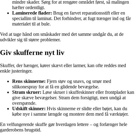
mindre skader. Sørg for at rengøre området først, så malingen
hæfter ordentligt.
Laminerede flader:
Brug en farvet reparationsstift eller en
speciallim til laminat. Det forhindrer, at fugt trænger ind og får
materialet til at bule.
Ved at tage hånd om småskader med det samme undgår du, at de
udvikler sig til større problemer.
Giv skufferne nyt liv
Skuffer, der hænger, kører skævt eller larmer, kan ofte reddes med
enkle justeringer.
Rens skinnerne:
Fjern støv og snavs, og smør med
silikonespray for at få en glidende bevægelse.
Stram skruer:
Løse skruer i skuffeskinner eller frontplader kan
give skæve bevægelser. Stram dem forsigtigt, men undgå at
overspænde.
Udskift skinner:
Hvis skinnerne er slidte eller bøjet, kan du
købe nye i samme længde og montere dem med få værktøjer.
En velfungerende skuffe gør hverdagen lettere – og forlænger hele
garderobens brugstid.