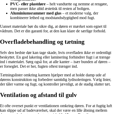
PVC- eller plastdøre
– helt vandtætte og nemme at rengøre,
men passer ikke altid æstetisk til resten af boligen.
Aluminiumsrammer med glas
– et moderne valg, der
kombinerer lethed og modstandsdygtighed mod fugt.
Uanset materiale bør du sikre dig, at døren er mærket som egnet til
vådrum. Det er din garanti for, at den kan klare de særlige forhold.
Overfladebehandling og tætning
Selv den bedste dør kan tage skade, hvis overfladen ikke er ordentligt
beskyttet. En god lakering eller laminering forhindrer fugt i at trænge
ind i materialet. Sørg også for, at alle kanter – især bunden af døren –
er forseglet. Det er her, fugten oftest trænger ind.
Tætningslister omkring karmen hjælper med at holde damp ude af
dørens konstruktion og forbedrer samtidig lydisoleringen. Vælg lister,
der tåler varme og fugt, og kontroller jævnligt, at de stadig slutter tæt.
Ventilation og afstand til gulv
Et ofte overset punkt er ventilationen omkring døren. For at fugtig luft
kan slippe ud af badeværelset, skal der være en lille åbning mellem