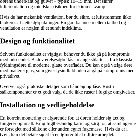
dørens underkant og gulvet – typisk 10–15 mm. Det sikrer
luftcirkulation og mindsker risikoen for skimmelsvamp.
Hvis du har mekanisk ventilation, bør du sikre, at luftstrømmen ikke
blokeres af tætte dørpakninger. En god balance mellem tæthed og
ventilation er nøglen til et sundt indeklima.
Design og funktionalitet
Selvom funktionalitet er vigtigst, behøver du ikke gå på kompromis
med udseendet. Badeværelsesdøre fås i mange stilarter – fra klassiske
fyldningsdøre til moderne, glatte overflader. Du kan også vælge døre
med matteret glas, som giver lysindfald uden at gå på kompromis med
privatlivet.
Overvej også praktiske detaljer som håndtag og låse. Rustfri
stålkomponenter er et godt valg, da de ikke ruster i fugtige omgivelser.
Installation og vedligeholdelse
En korrekt montering er afgørende for, at døren holder sig tæt og
fungerer optimalt. Brug fugtbestandig karm og sørg for, at samlingerne
er forseglet med silikone eller anden egnet fugemasse. Hvis du er i
tvivl, kan det betale sig at få en tømrer til at udføre arbejdet.