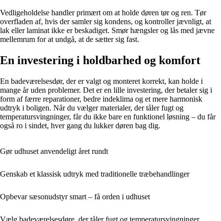
Vedligeholdelse handler primært om at holde døren tør og ren. Tør
overfladen af, hvis der samler sig kondens, og kontroller jævnligt, at
lak eller laminat ikke er beskadiget. Smør hængsler og lås med jævne
mellemrum for at undgå, at de sætter sig fast.
En investering i holdbarhed og komfort
En badeværelsesdør, der er valgt og monteret korrekt, kan holde i
mange år uden problemer. Det er en lille investering, der betaler sig i
form af færre reparationer, bedre indeklima og et mere harmonisk
udtryk i boligen. Når du vælger materialer, der tåler fugt og
temperatursvingninger, får du ikke bare en funktionel løsning – du får
også ro i sindet, hver gang du lukker døren bag dig.
Gør udhuset anvendeligt året rundt
Genskab et klassisk udtryk med traditionelle træbehandlinger
Opbevar sæsonudstyr smart – få orden i udhuset
Vælg badeværelsesdøre, der tåler fugt og temperatursvingninger