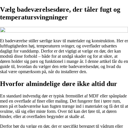
Vælg badeværelsesdøre, der tåler fugt og
temperatursvingninger
Et badeværelse stiller særlige krav til materialer og konstruktion. Her er
luftfugtigheden høj, temperaturen svinger, og overflader udsættes
dagligt for vanddamp. Derfor er det vigtigt at vælge en dør, der kan
modstå disse forhold – både for at undgå skader og for at sikre, at
døren holder sig pæn og funktionel i mange år. I denne artikel får du en
guide til, hvordan du vælger den rette badeværelsesdør, og hvad du
skal være opmærksom på, når du installerer den.
Hvorfor almindelige døre ikke altid dur
En standard indvendig dør er typisk fremstillet af MDF eller spånplade
med en overflade af finer eller maling. Det fungerer fint i tørre rum,
men på et badeværelse kan fugten trænge ind i materialet og få det til at
svulme, slå sig eller miste form. Over tid kan det føre til, at døren
binder, eller at overfladen begynder at skalle af.
Derfor bør du vælge en dør, der er specifikt beregnet til vådrum eller